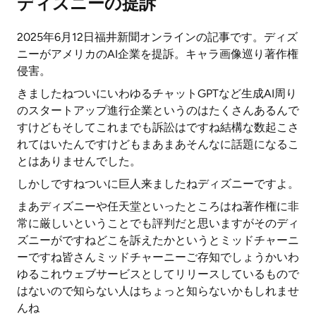
ディズニーの提訴
2025年6月12日福井新聞オンラインの記事です。ディズ
ニーがアメリカのAI企業を提訴。キャラ画像巡り著作権
侵害。
きましたねついにいわゆるチャットGPTなど生成AI周り
のスタートアップ進行企業というのはたくさんあるんで
すけどもそしてこれまでも訴訟はですね結構な数起こさ
れてはいたんですけどもまあまあそんなに話題になるこ
とはありませんでした。
しかしですねついに巨人来ましたねディズニーですよ。
まあディズニーや任天堂といったところはね著作権に非
常に厳しいということでも評判だと思いますがそのディ
ズニーがですねどこを訴えたかというとミッドチャーニ
ーですね皆さんミッドチャーニーご存知でしょうかいわ
ゆるこれウェブサービスとしてリリースしているもので
はないので知らない人はちょっと知らないかもしれませ
んね