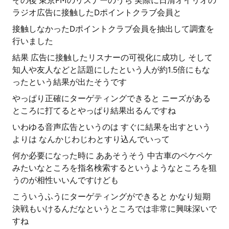
その後 東京FMのリスナーのうち 実際に日清オイリオの
ラジオ広告に接触したDポイントクラブ会員と
接触しなかったDポイントクラブ会員を抽出して調査を
行いました
結果 広告に接触したリスナーの可視化に成功し そして
知人や友人などと話題にしたという人が約1.5倍にもな
ったという結果が出たそうです
やっぱり正確にターゲティングできると ニーズがある
ところに打てるとやっぱり結果出るんですね
いわゆる音声広告というのは すぐに結果を出すという
よりは なんかじわじわとすり込んでいって
何か必要になった時に ああそうそう 中古車のペケペケ
みたいなところを指名検索するというようなところを狙
うのが相性いいんですけども
こういうふうにターゲティングができると かなり短期
決戦もいけるんだなというところでは非常に興味深いで
すね