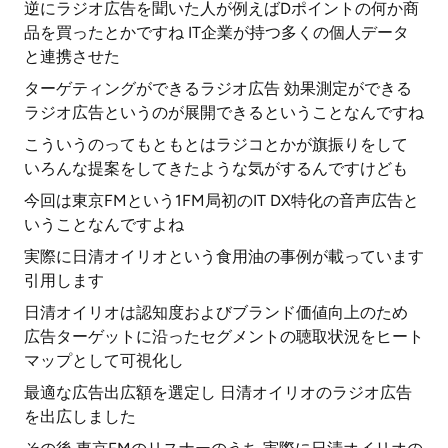
逆にラジオ広告を聞いた人が例えばDポイントの何か商
品を買ったとかですね IT企業が持つ多くの個人データ
と連携させた
ターゲティングができるラジオ広告 効果測定ができる
ラジオ広告というのが展開できるということなんですね
こういうのってもともとはラジコとかが旗振りをして
いろんな提案をしてきたような気がするんですけども
今回は東京FMという1FM局初のIT DX特化の音声広告と
いうことなんですよね
実際に日清オイリオという食用油の事例が載っています
引用します
日清オイリオは認知度およびブランド価値向上のため
広告ターゲットに沿ったセグメントの聴取状況をヒート
マップとして可視化し
最適な広告出広額を選定し 日清オイリオのラジオ広告
を出広しました