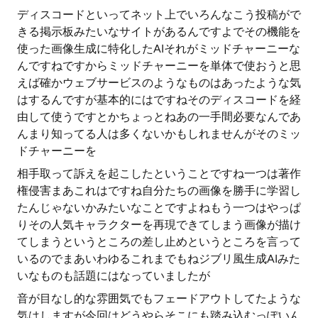
ディスコードといってネット上でいろんなこう投稿がで
きる掲示板みたいなサイトがあるんですよでその機能を
使った画像生成に特化したAIそれがミッドチャーニーな
んですねですからミッドチャーニーを単体で使おうと思
えば確かウェブサービスのようなものはあったような気
はするんですが基本的にはですねそのディスコードを経
由して使うですとかちょっとねあの一手間必要なんであ
んまり知ってる人は多くないかもしれませんがそのミッ
ドチャーニーを
相手取って訴えを起こしたということですね一つは著作
権侵害まあこれはですね自分たちの画像を勝手に学習し
たんじゃないかみたいなことですよねもう一つはやっぱ
りその人気キャラクターを再現できてしまう画像が描け
てしまうというところの差し止めというところを言って
いるのでまあいわゆるこれまでもねジブリ風生成AIみた
いなものも話題にはなっていましたが
音が目なし的な雰囲気でもフェードアウトしてたような
気はしますが今回はどうやらそこにも踏み込むっぽいん