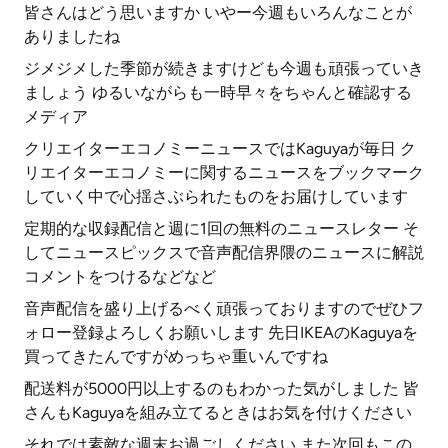
皆さんはどう思いますか いやー今週もいろんなことが
ありましたね
ジメジメした季節が続きますけども今週も頑張っていき
ましょう ゆるいながらも一時早々をちゃんと確認する
メディア
クリエイターエコノミーニュースではKaguyaが毎日 ク
リエイターエコノミーに関するニュースをブックマーク
していく中で心揺さぶられたものをお届けしています
定期的な収録配信と週に1回の無料のニュースレター そ
してニュースピックスで音声配信界隈のニュースに解説
コメントをつけるなどなど
音声配信を盛り上げるべく頑張っておりますのでぜひフ
ォロー登録よろしくお願いします 先日IKEAのKaguyaを
買ってきたんですがめっちゃ重いんですね
配送料が5000円以上するのもわかった気がしました 皆
さんもKaguyaを組み立てるときはお気を付けください
それでは素敵な週末お過ごしください また次回もこの