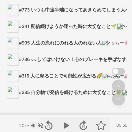
#773 いつも中途半端になってあきらめてしまう人へ
#241 配信続けようか迷った時に大切なこと🌱
やっ
#995 人生の流れにのれる人のれない人
やっちー
#736 ○○してはいけない！心のブレーキを手ばなす
#315 人に頼ることで可能性が広がる🌈
やっちー
スクロール
#235 自分軸で発信を続けるために大切なこと🍀
や
05:55