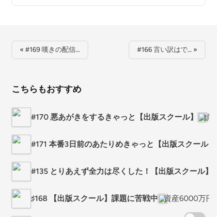
« #169 嘆きの配信…
#166 言い訳はで… »
こちらもおすすめ
#170 悪あがきをするきゃっと【出版スクール】
頑
#171 本番3日前のあたりめきゃっと【出版スクール】
#135 とりあえず全力は尽くした！【出版スクール】
♯168 【出版スクール】課題に苦戦中
資産6000万円