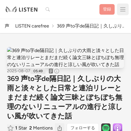
検索
登録
声 LISTEN carefree
369 声to字de隔日記｜久しぶり..
2025-08-07
05:49
369 声to字de隔日記｜久しぶりの大
雨と淡々とした日常と連泊リレーと
まだまだ続く論文三昧とぼちぼち無
理のないリニューアルの進行と涼し
い風が吹いてきた話
1
Star
2
Mentions
フォローする