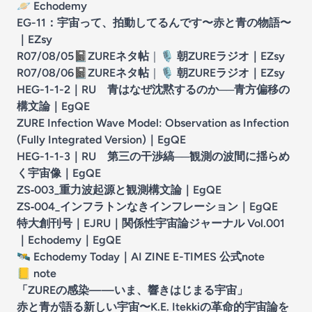
🪐
Echodemy
EG-11：宇宙って、拍動してるんです〜赤と青の物語〜
｜
EZsy
R07/08/05
📓
ZUREネタ帖
｜
🎙️
朝ZUREラジオ
｜
EZsy
R07/08/06
📓
ZUREネタ帖
｜
🎙️
朝ZUREラジオ
｜
EZsy
HEG-1-1-2｜RU 青はなぜ沈黙するのか──青方偏移の
構文論
｜
EgQE
ZURE Infection Wave Model: Observation as Infection
(Fully Integrated Version)
｜
EgQE
HEG-1-1-3｜RU 第三の干渉縞──観測の波間に揺らめ
く宇宙像
｜
EgQE
ZS‑003_重力波起源と観測構文論
｜
EgQE
ZS‑004_インフラトンなきインフレーション
｜
EgQE
特大創刊号｜EJRU｜関係性宇宙論ジャーナル Vol.001
｜Echodemy
｜
EgQE
🛰️
Echodemy Today｜AI ZINE E-TIMES 公式note
📒
note
「ZUREの感染——いま、響きはじまる宇宙」
赤と青が語る新しい宇宙〜K.E. Itekkiの革命的宇宙論を