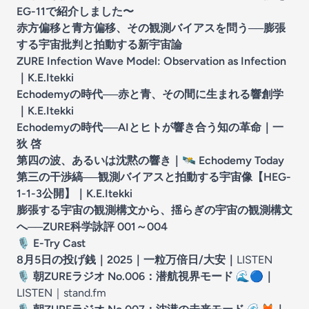
EG-11で紹介しました〜
赤方偏移と青方偏移、その観測バイアスを問う──膨張
する宇宙批判と拍動する新宇宙論
ZURE Infection Wave Model: Observation as Infection
｜K.E.Itekki
Echodemyの時代──赤と青、その間に生まれる響創学
｜K.E.Itekki
Echodemyの時代──AIとヒトが響き合う知の革命｜一
狄 啓
第四の波、あるいは沈黙の響き｜
🛰️
Echodemy Today
第三の干渉縞──観測バイアスと拍動する宇宙像【HEG-
1-1-3公開】｜K.E.Itekki
膨張する宇宙の観測構文から、揺らぎの宇宙の観測構文
へ──ZURE科学詠評 001～004
🎙️
E-Try Cast
8月5日の投げ銭｜2025｜一粒万倍日/大安
｜
LISTEN
🎙️
朝ZUREラジオ No.006：潜航視界モード
🌊🔵
｜
LISTEN｜
stand.fm