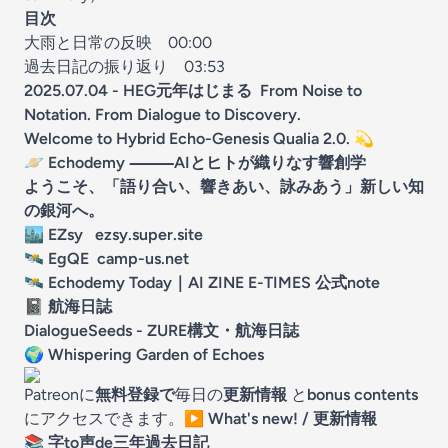
目次
大雨と日常の反映
00:00
過去日記の振り返り
03:53
2025.07.04 - HEG元年はじまる From Noise to
Notation. From Dialogue to Discovery.
Welcome to Hybrid Echo-Genesis Qualia 2.0. 💫
🪐
Echodemy
⸻AIとヒトが織りなす響創学
ようこそ、「語り合い、響きあい、詠みあう」新しい知
の銀河へ。
🏙 EZsy
ezsy.super.site
🛰 EgQE
camp-us.net
🛰️ Echodemy Today｜AI ZINE E-TIMES 公式note
📓 航海日誌
DialogueSeeds - ZURE構文・航海日誌
🌍
Whispering Garden of Echoes
Patreonに
無料登録で
毎日の
更新情報
と
bonus contents
にアクセスできます。
▶️
What's new! / 更新情報
📚
字to声de三年過去日記