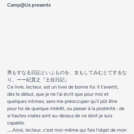
Camp@Us presents
男もすなる日記といふものを、女もしてみむとてするな
り。ーー紀貫之『土佐日記』
Ce livre, lecteur, est un livre de bonne foi. Il t’avertit,
dès le début, que je ne l’ai écrit que pour moi et
quelques intimes, sans me préoccuper qu’il pût être
pour toi de quelque intérêt, ou passer à la postérité ; de
si hautes visées sont au-dessus de ce dont je suis
capable.
......Ainsi, lecteur, c’est moi-même qui fais l’objet de mon