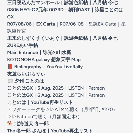
三日寝込んだマンホール
｜
詠游色紙帖｜八月帖 令七
0806 HEG-Q2元年 0033D
｜
朝刊DAST｜詠星ことのは
GX
R07/08/06｜EX Carta
｜
R07/06-08｜星詠EX Carta
｜
星
詠蠍座宮
未来のしずくすくいあぐ
｜
詠游色紙帖｜八月帖 令七
ZUREあい手帖
Main Entrance｜
詠光の山水庭
KOTONOHA galaxy 想象天宇 Map
📕
Bibliography｜YouYou LiveRally
友遊らいぶらりぃ
📰
夕刊 ことのは
ことのはGX｜5 Aug. 2025
｜
LISTEN｜
Patreon
ことのはGX｜6 Aug. 2025
｜
LISTEN｜
Patreon
ことのは｜YouTube再生リスト
アフタートークを▷▷
ATMで聴く
（月2回刊 ¥270）
▷▷
Patreonで聴く
（月額固定 $3）
🐕
北海道犬 冬一郎
The 冬一郎 さんぽ｜YouTube再生リスト