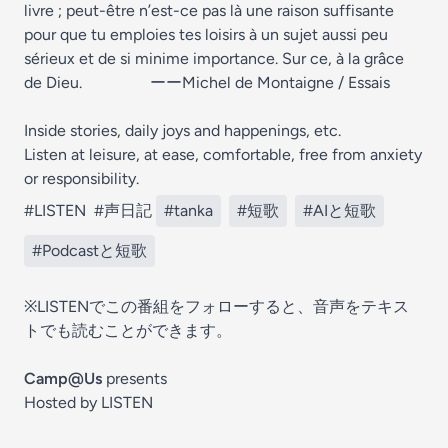
livre ; peut-être n’est-ce pas là une raison suffisante
pour que tu emploies tes loisirs à un sujet aussi peu
sérieux et de si minime importance. Sur ce, à la grâce
de Dieu. ーーMichel de Montaigne / Essais
Inside stories, daily joys and happenings, etc.
Listen at leisure, at ease, comfortable, free from anxiety
or responsibility.
#LISTEN
#声日記
#tanka
#短歌
#AIと短歌
#Podcastと短歌
※LISTENでこの番組をフォローすると、音声をテキス
トでも読むことができます。
Camp@Us
presents
Hosted by LISTEN