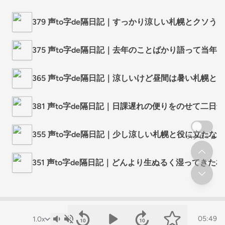
379 声to字de隔日記｜すっかり涼しい札幌とクソ
375 声to字de隔日記｜去年のことばかり語って
365 声to字de隔日記｜涼しいけど昼間は暑い札
381 声to字de隔日記｜日課遅れの便りをのせて
355 声to字de隔日記｜少し涼しい札幌と役に立
スクロール
351 声to字de隔日記｜どんより生ぬるく湿ってきた札
05:49