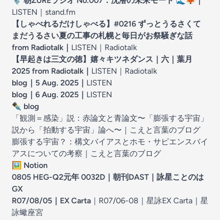
🎙️
朝ZUREラジオ No.007：沈潜の未来モード
🌊🦊
｜
LISTEN｜
stand.fm
【しゃべれるだけしゃべる】#0216 ずっとうるさくて
まだうるさい夏の工事の札幌と毎日がお祭騒ぎな話
from Radiotalk
｜
LISTEN｜
Radiotalk
【早起きは三文の徳】嬉々キツネダンス｜六｜葉月
2025 from Radiotalk
｜
LISTEN｜
Radiotalk
blog｜5 Aug. 2025
｜
LISTEN
blog｜6 Aug. 2025
｜
LISTEN
✒️
blog
「観測＝感染」説：赤論文と青論文〜「膨張する宇宙」
説から「拍動する宇宙」論へ〜
｜
こえと言葉のブログ
膨張する宇宙？：構文バイアスとホモ・サピエンスバイ
アスについての考察
｜
こえと言葉のブログ
🖼️
Notion
0805 HEG-Q2元年 0032D
｜
朝刊DAST｜詠星ことのは
GX
R07/08/05｜EX Carta
｜
R07/06-08｜星詠EX Carta
｜
星
詠蠍座宮