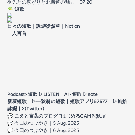
祖先との繋がりと北海道の魅力
07:20
🎋
短歌
日々の短歌｜
詠游徒然草
｜Notion
一人百首
Podcast×短歌 ▷
LISTEN
AI×短歌 ▷
note
新着短歌 ▷
一狄翁の短歌
｜短歌アプリ57577 ▷
眺拾
詠綴
｜X(Twitter)
💬
こえと言葉のブログ “はじめるCAMP@Us”
💬 今日のつぶやき｜5 Aug. 2025
💬 今日のつぶやき｜6 Aug. 2025