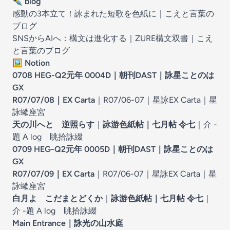
✒️
blog
感動の3本立て！詠まれた短歌を色紙に
｜
こえと言葉の
ブログ
SNSからAIへ：構文は進化する｜ZURE構文双書
｜
こえ
と言葉のブログ
🖼️
Notion
0708 HEG-Q2元年 0004D
｜
朝刊DAST｜詠星ことのは
GX
R07/07/08｜EX Carta
｜
R07/06-07｜星詠EX Carta
｜
星
詠蠍座宮
天の川へと 逆照らす
｜
詠游色紙帖｜七月帖 令七
｜
介 -
題 A log 眺拾詠綴
0709 HEG-Q2元年 0005D
｜
朝刊DAST｜詠星ことのは
GX
R07/07/09｜EX Carta
｜
R07/06-07｜星詠EX Carta
｜
星
詠蠍座宮
白月よ こだまとどくか
｜
詠游色紙帖｜七月帖 令七
｜
介 -題 A log 眺拾詠綴
Main Entrance｜
詠光の山水庭