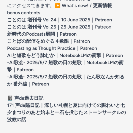
にアクセスできます。
▶️
What's new! / 更新情報
bonus contents
ことのは 増刊号 Vol.24｜10 June 2025
｜Patreon
ことのは 増刊号 Vol.25｜25 June 2025
｜
Patreon
新時代のPodcasts展開
｜Patreon
ことばの配信をめぐる４象限
｜Patreon
Podcasting as Thought Practice
｜Patreon
AIと短歌をどう詠むか｜NotebookLMの衝撃
｜Patreon
-AI歌会- 2025/5/7 短歌の日の短歌｜NotebookLMの衝
撃
｜Patreon
-AI歌会- 2025/5/7 短歌の日の短歌｜たん歌なんか知る
か 番外編
｜Patreon
📓
声de過去日記
171 声de隔日記｜涼しい札幌と夏に向けての賑わいと七
夕まつりのあと始末と一石を投じたストーンサークルの
波紋の話