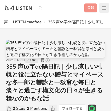
検索
登録
声 LISTEN carefree
355 声to字de隔日記｜少し涼し..
2025-07-10
07:02
355 声to字de隔日記｜少し涼しい札
幌と役に立たない贈与とマイペース
な冬一郎と響詠と一狄翁な毎日と
淡々と過ごす構文化の日々が生きる
糧なのかもな話
2
Stars
2
Mentions
フォローする