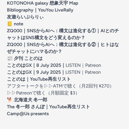
KOTONOHA galaxy 想象天宇 Map
Bibliography｜YouYou LiveRally
友遊らいぶらりぃ
📒
note
ZQ000｜SNSからAIへ：構文は進化する①｜AIとのチ
ャットはSNS構文をどう変えるのか？
ZQ000｜SNSからAIへ：構文は進化する②｜ヒトはな
ぜチャットにハマるのか？
📰
夕刊 ことのは
ことのはGX｜8 July 2025
｜
LISTEN｜
Patreon
ことのはGX｜9 July 2025
｜
LISTEN｜
Patreon
ことのは｜YouTube再生リスト
アフタートークを▷▷
ATMで聴く
（月2回刊 ¥270）
▷▷
Patreonで聴く
（月額固定 $3）
🐕
北海道犬 冬一郎
The 冬一郎 さんぽ｜YouTube再生リスト
Camp@Us presents