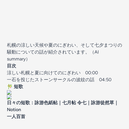
札幌の涼しい天候や夏のにぎわい、そして七夕まつりの
騒動についての話が紹介されています。（AI
summary）
目次
涼しい札幌と夏に向けてのにぎわい
00:00
一石を投じたストーンサークルの波紋の話
04:50
🎋
短歌
日々の短歌：
詠游色紙帖｜七月帖 令七
｜
詠游徒然草
｜
Notion
一人百首