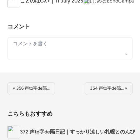
ことのはGX+｜11 July 2025
はじめるEchoCampus
コメント
Your comment
« 356 声to字de隔…
354 声to字de隔… »
こちらもおすすめ
372 声to字de隔日記｜すっかり涼しい札幌との