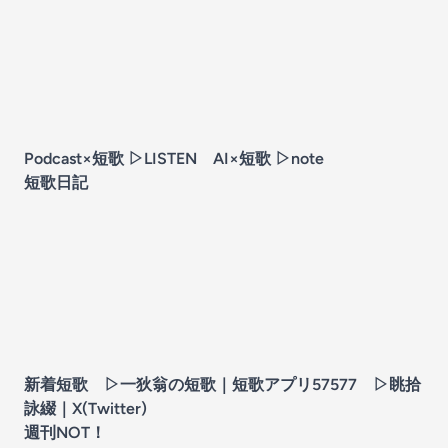
Podcast×短歌 ▷
LISTEN
AI×短歌 ▷
note
短歌日記
新着短歌 ▷
一狄翁の短歌
｜短歌アプリ57577 ▷
眺拾
詠綴
｜X(Twitter)
週刊NOT！