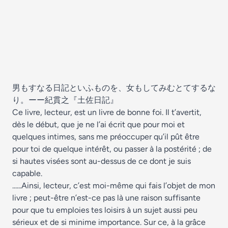
男もすなる日記といふものを、女もしてみむとてするな
り。ーー紀貫之『土佐日記』
Ce livre, lecteur, est un livre de bonne foi. Il t’avertit,
dès le début, que je ne l’ai écrit que pour moi et
quelques intimes, sans me préoccuper qu’il pût être
pour toi de quelque intérêt, ou passer à la postérité ; de
si hautes visées sont au-dessus de ce dont je suis
capable.
......Ainsi, lecteur, c’est moi-même qui fais l’objet de mon
livre ; peut-être n’est-ce pas là une raison suffisante
pour que tu emploies tes loisirs à un sujet aussi peu
sérieux et de si minime importance. Sur ce, à la grâce