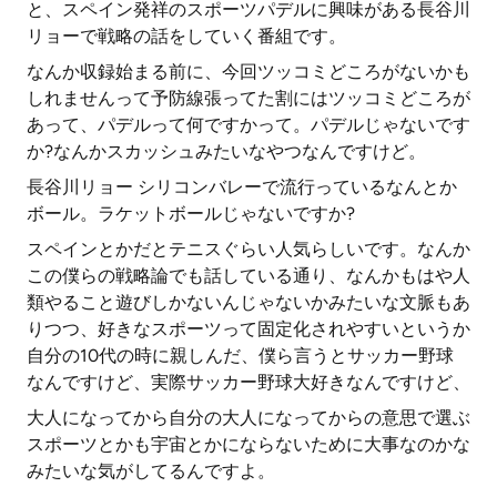
と、スペイン発祥のスポーツパデルに興味がある長谷川
リョーで戦略の話をしていく番組です。
なんか収録始まる前に、今回ツッコミどころがないかも
しれませんって予防線張ってた割にはツッコミどころが
あって、パデルって何ですかって。パデルじゃないです
か?なんかスカッシュみたいなやつなんですけど。
長谷川リョー シリコンバレーで流行っているなんとか
ボール。ラケットボールじゃないですか?
スペインとかだとテニスぐらい人気らしいです。なんか
この僕らの戦略論でも話している通り、なんかもはや人
類やること遊びしかないんじゃないかみたいな文脈もあ
りつつ、好きなスポーツって固定化されやすいというか
自分の10代の時に親しんだ、僕ら言うとサッカー野球
なんですけど、実際サッカー野球大好きなんですけど、
大人になってから自分の大人になってからの意思で選ぶ
スポーツとかも宇宙とかにならないために大事なのかな
みたいな気がしてるんですよ。