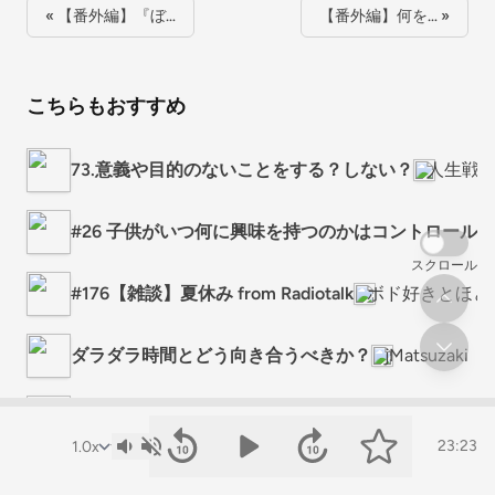
« 【番外編】『ぼ…
【番外編】何を… »
こちらもおすすめ
73.意義や目的のないことをする？しない？
人生戦
#26 子供がいつ何に興味を持つのかはコントロール
スクロール
#176【雑談】夏休み from Radiotalk
ボド好きとほど
ダラダラ時間とどう向き合うべきか？
jMatsuzaki
「本当にやりたいこと」どう見つける？“あるべき姿”
23:23
【＃7‐3 ゲーム沼】ゲーム初心者講座、沼活のこだ