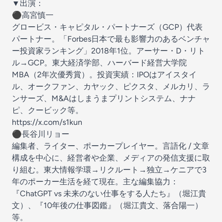
▼出演：
⚫︎高宮慎一
グロービス・キャピタル・パートナーズ（GCP）代表
パートナー。「Forbes日本で最も影響力のあるベンチャ
ー投資家ランキング」2018年1位。アーサー・D・リト
ル→GCP。東大経済学部、ハーバード経営大学院
MBA（2年次優秀賞）。投資実績：IPOはアイスタイ
ル、オークファン、カヤック、ピクスタ、メルカリ、ラ
ンサーズ、M&Aはしまうまプリントシステム、ナナ
ピ、クービック等。
https://x.com/s1kun
⚫︎長谷川リョー
編集者、ライター、ポーカープレイヤー。言語化 / 文章
構成を中心に、経営者や企業、メディアの発信支援に取
り組む。東大情報学環→リクルート→独立→ケニアで3
年のポーカー生活を経て現在。主な編集協力：
『ChatGPT vs 未来のない仕事をする人たち』（堀江貴
文）、『10年後の仕事図鑑』（堀江貴文、落合陽一）
等。