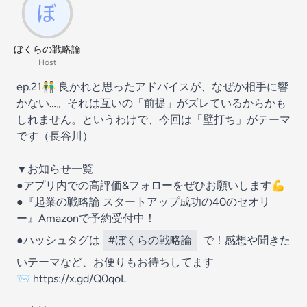
ぼくらの戦略論
Host
ep.21👬 良かれと思ったアドバイスが、なぜか相手に響
かない…。それは互いの「前提」がズレているからかも
しれません。というわけで、今回は「壁打ち」がテーマ
です（長谷川）
▼お知らせ一覧
●アプリ内での高評価&フォローをぜひお願いします💪
●『
起業の戦略論 スタートアップ成功の40のセオリ
ー
』Amazonで予約受付中！
●ハッシュタグは
#ぼくらの戦略論
で！感想や聞きた
いテーマなど、お便りもお待ちしてます
📨
https://x.gd/Q0qoL