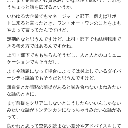
ここまで企業家と投資家みたいな立場で聞いて、これも
うちょっと話を広げるというか、
いわゆる大企業でもマネージャーと部下、例えばリポー
トに来ると言ったとき、ワン・オー・ワンのことをよも
やまって言ってたんですけど、
定期的なと思うんですけど、上司・部下でも結構転用で
きる考え方ではあるんですかね。
上司・部下でももちろんそうだし、人と人とのコミュニ
ケーションでもそうだし、
よく今話題になって場合によっては炎上しているダイバ
ーシティ議論でもそうだと思うんですけど、
無自覚とか暗黙の前提があると噛み合わないよねみたい
な話のときに、
まず前提をクリアにしないとこうしたらいいんじゃない
みたいな話がトンチンカンになっちゃうみたいな話があ
って、
良かれと思って空気を読まない差分やアドバイスをして