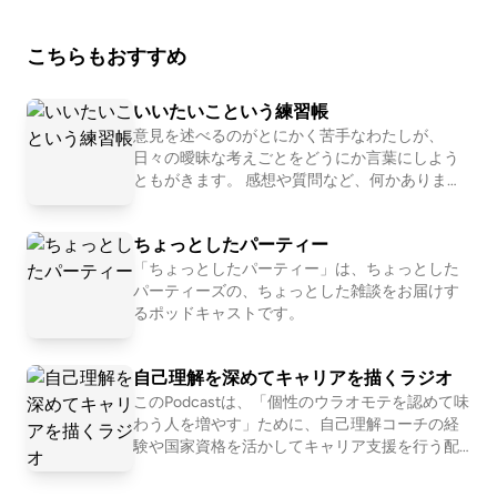
こちらもおすすめ
いいたいこという練習帳
意見を述べるのがとにかく苦手なわたしが、
日々の曖昧な考えごとをどうにか言葉にしよう
ともがきます。 感想や質問など、何かありまし
たらご遠慮なくお送りください。お待ちしてい
ます:) Wavebox（絵文字だけでもテキストで
ちょっとしたパーティー
も）: https://wavebox.me/wave/bc7sgqttzpd8w
w2u/ 文字起こし: https://listen.style/p/iitai?t8gr
「ちょっとしたパーティー」は、ちょっとした
eVUD webサイト: https://scrapbox.io/iitai/
パーティーズの、ちょっとした雑談をお届けす
るポッドキャストです。
自己理解を深めてキャリアを描くラジオ
このPodcastは、「個性のウラオモテを認めて味
わう人を増やす」ために、自己理解コーチの経
験や国家資格を活かしてキャリア支援を行う配
信者が、自身やクライアントの「自己理解」を
深めて「キャリア」を描くための考え方につい