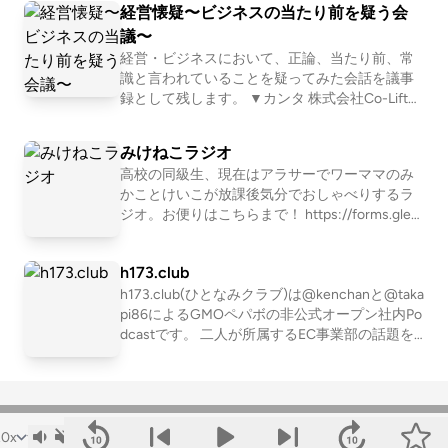
経営懐疑〜ビジネスの当たり前を疑う会
てお話しする番組です。キャリアについてのお
悩みがあり「番組内で紹介しても良いよ」とい
議〜
う方がいらっしゃればInstagram（@kyanapioka
経営・ビジネスにおいて、正論、当たり前、常
0913）のDMでお送り頂けると有難いです。 ※
識と言われていることを疑ってみた会話を議事
本番組は株式会社ジコリカイが運営する番組で
録として残します。 ▼カンタ 株式会社Co-Lift
はございません / 25年12月までは『自己理解を
代表取締役 共同CEO / 株式会社Wellnize 代表取
深める心理学ラジオ』として放送 （配信者紹
締役 兼 執行役CEO / ポッドキャスト番組「めい
みけねこラジオ
介） 兵庫県出身、京都府在住。一児の父。国家
めい」MC / など ▼ヒトシ 株式会社Teacher Tea
資格キャリアコンサルタント、ひふみコーチ株
高校の同級生、現在はアラサーでワーママのみ
cher 代表取締役 共同CEO / ポッドキャスト番組
式会社認定 プロフェッショナルコーチ。大学卒
かことけいこが放課後気分でおしゃべりするラ
『子育てのラジオ「Teacher Teacher」MC』 /
業後に大手ビール会社へ入社、現在は外食コン
ジオ。お便りはこちらまで！ https://forms.gle/L
など 文字起こしはこちらでご覧いただけます。
サルティングやセミナー講師業務に従事する傍
QQgJZfzzRknxPXG8 ▼X https://twitter.com/mi
https://listen.style/p/keieikaigi?ugaOPGrF
ら、複業として2023年より「自己理解コーチ」
keneko_radio/ ▼Instagram https://instagram.co
h173.club
として活動。プロコーチとしては通算100名以上
m/mikeneko_radio/ ▼LISTEN（配信内容をテキ
のクライアントに対して、累計500時間以上の
ストで読めます） https://listen.style/p/mikenek
h173.club(ひとなみクラブ)は@kenchanと@taka
有料セッションを提供。共同Podcast『パラレル
oradio?owwaX3ia
pi86によるGMOペパボの非公式オープン社内Po
ワーカーの本音』も配信中。 LISTEN：https://li
dcastです。 二人が所属するEC事業部の話題を
sten.style/p/jikorikai_shinrigaku
中心に、社内の出来事や最近に気になっている
技術トピックについて話します。 https://listen.s
tyle/p/h173club?g34HaH9u