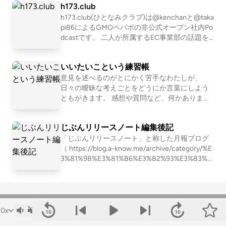
h173.club
深める心理学ラジオ』として放送 （配信者紹
介） 兵庫県出身、京都府在住。一児の父。国家
h173.club(ひとなみクラブ)は@kenchanと@taka
資格キャリアコンサルタント、ひふみコーチ株
pi86によるGMOペパボの非公式オープン社内Po
式会社認定 プロフェッショナルコーチ。大学卒
dcastです。 二人が所属するEC事業部の話題を
業後に大手ビール会社へ入社、現在は外食コン
中心に、社内の出来事や最近に気になっている
サルティングやセミナー講師業務に従事する傍
技術トピックについて話します。 https://listen.s
いいたいこという練習帳
ら、複業として2023年より「自己理解コーチ」
tyle/p/h173club?g34HaH9u
として活動。プロコーチとしては通算100名以上
意見を述べるのがとにかく苦手なわたしが、
のクライアントに対して、累計500時間以上の
日々の曖昧な考えごとをどうにか言葉にしよう
有料セッションを提供。共同Podcast『パラレル
ともがきます。 感想や質問など、何かありまし
ワーカーの本音』も配信中。 LISTEN：https://li
たらご遠慮なくお送りください。お待ちしてい
sten.style/p/jikorikai_shinrigaku
ます:) Wavebox（絵文字だけでもテキストで
じぶんリリースノート編集後記
も）: https://wavebox.me/wave/bc7sgqttzpd8w
w2u/ 文字起こし: https://listen.style/p/iitai?t8gr
「じぶんリリースノート」と称した月報ブログ
eVUD webサイト: https://scrapbox.io/iitai/
（ https://blog.a-know.me/archive/category/%E
3%81%98%E3%81%B6%E3%82%93%E3%83%A
A%E3%83%AA%E3%83%BC%E3%82%B9%E3%
83%8E%E3%83%BC%E3%83%88 ）を読み返し
ながら、文字だけでなく言葉でも一ヶ月をふり
かえっていきます。