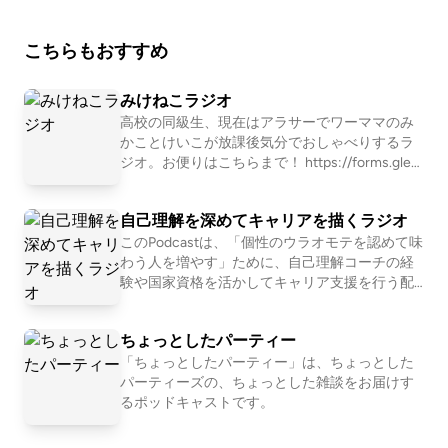
こちらもおすすめ
みけねこラジオ
高校の同級生、現在はアラサーでワーママのみ
かことけいこが放課後気分でおしゃべりするラ
ジオ。お便りはこちらまで！ https://forms.gle/L
QQgJZfzzRknxPXG8 ▼X https://twitter.com/mi
keneko_radio/ ▼Instagram https://instagram.co
自己理解を深めてキャリアを描くラジオ
m/mikeneko_radio/ ▼LISTEN（配信内容をテキ
ストで読めます） https://listen.style/p/mikenek
このPodcastは、「個性のウラオモテを認めて味
oradio?owwaX3ia
わう人を増やす」ために、自己理解コーチの経
験や国家資格を活かしてキャリア支援を行う配
信者が、自身やクライアントの「自己理解」を
深めて「キャリア」を描くための考え方につい
ちょっとしたパーティー
てお話しする番組です。キャリアについてのお
悩みがあり「番組内で紹介しても良いよ」とい
「ちょっとしたパーティー」は、ちょっとした
う方がいらっしゃればInstagram（@kyanapioka
パーティーズの、ちょっとした雑談をお届けす
0913）のDMでお送り頂けると有難いです。 ※
るポッドキャストです。
本番組は株式会社ジコリカイが運営する番組で
はございません / 25年12月までは『自己理解を