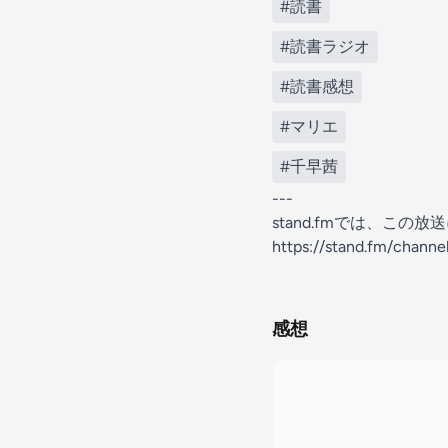
#読書
#読書ラジオ
#読書感想
#マリエ
#千早茜
---
stand.fmでは、こ
https://stand.fm/chan
感想