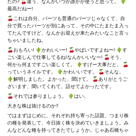
たの? 🍒違う、なんかいつか誰かが使うと思って。 🌵️
最高だねー!
🍒これは自分、パーツも普通のパーツじゃなくて、自
分で買ったパーツが別にあって、その中にたまたま入っ
てたんですけど、なんかお迎えが来たみたいなこと言っ
ちゃいましたね。
🍒おもろい! 🌵️かわいいー! 🍒やばいですよねー! 🌵️す
ごい楽しんで仕事してるね!なんかいいなー! 🍒そう、
何から何まですごい楽しくて。 🌵️すげー大事だと。 🍒
っていうネイルです。 🌵️かわいいです。 🍒そんな。
🌵️解明しました。よかった、聞けて。 🍒ありがとうご
ざいます、聞いてくれて。話せてよかったです。
🍒それでは参りましょう。 🌵️はい。
大きな株は抜けるのか?
ではまずはじめに、それぞれ持ち寄った話題、つまり株
の種を発表して、今日抜く株を決めていきましょう。み
んなどんな種を持ってきたでしょうか。じゃあ石橋ちゃ