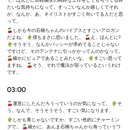
で、ほんとに幼稚園生の純粋な工作をしてもらってるみ
たいな気持ちになって、すっごいなんか嬉しくてそれ
が、なんか、あ、ネイリストがすごく向いてる人だと思
って。
🍒しかも今の石橋ちゃんのバイブスとすごいアロガン
だよね。 🌵️僕もまさに思いました。 🍒え、ほんとに?
🌵️そうそう、なんかバッシーが求めてることじゃない
ですけど、そのアンテナに引っかかってんのかなって。
🍒確かにピュアであることみたいな。 🌵️すごい思って
ますね。 🍒そう、それで魔法が宿っているというわけ
です。
03:00
🍒運意にしたんだろうっていうのが気になって。 🌵️そ
う、なんで、そうそうそう、すごい気になります。
🌵️しかも青じゃないですか、すごい色的にチャーミン
グで。 🍒確かに、あんま石橋ちゃんから海っていうワ