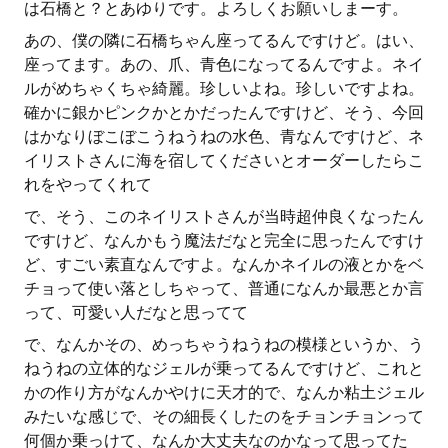
は石橋と？とあゆりです。よろしくお願いしまーす。
あの、僕の隣に石橋ちゃん座ってるんですけど。はい、
座ってます。あの、爪、青色になってるんですよ。ネイ
ルがめちゃくちゃ綺麗。珍しいよね。珍しいですよね。
確かに銀かピンクかとかだったんですけど、そう、今回
はかなりぼこぼこうねうねの水色、青なんですけど、ネ
イリストさんに海を宿してくださいとオーダーしたらこ
れをやってくれて
で、そう、このネイリストさんが当時超仲良くなったん
ですけど、なんかもう魔法だなと完全に思ったんですけ
ど、すごい素直なんですよ。なんかネイルの液とかをベ
チョって使い落としちゃって、普通になんか最悪とか言
って、可愛い人だなと思ってて
で、なんかその、めっちゃうねうねの模様というか、う
ねうねの立体的なジェルが乗ってるんですけど、これと
かの作り方がなんかやけに天才的で、なんか粘土ジェル
みたいな感じで、その細長くしたのをチョンチョンって
何個か乗っけて、なんか大丈夫なのかなって思ってた