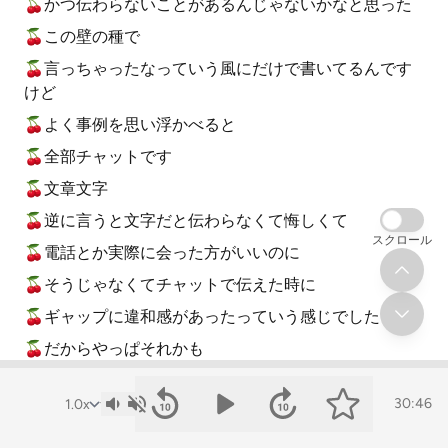
🍒かつ伝わらないことがあるんじゃないかなと思った
🍒この壁の種で
🍒言っちゃったなっていう風にだけで書いてるんです
けど
🍒よく事例を思い浮かべると
🍒全部チャットです
🍒文章文字
🍒逆に言うと文字だと伝わらなくて悔しくて
スクロール
🍒電話とか実際に会った方がいいのに
🍒そうじゃなくてチャットで伝えた時に
🍒ギャップに違和感があったっていう感じでした
🍒だからやっぱそれかも
🍒やっぱ対面とか電話とかだと
30:46
🍒コワイロとかも含めて自分が伝えられるものがたく
さんあるし