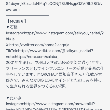
S4dxymjkEscJdcI4MqYLQONjTBk9HsgpGZVfBb28Q/vi
ewform
────────────────
【MC紹介】
▼石橋
Instagram:https://www.instagram.com/saikyou_naritai/?
hl=ja
X:https://twitter.com/home?lang=ja
TikTok:https://www.tiktok.com/@saikyou_naritai?
note:https://note.com/salaba_
2001年生まれ。早稲田大学政治経済学部に通う4年生。
フリーランスとしてインフルエンサーの活動と企画の仕
事をしています。MOROHAと西加奈子さんと仏教が大
好きで、みんながBIG LOVEマインドとたのしみを持っ
て生きられる世界をつくるのが夢。
▼たいき
Instagram:https://www.instagram.com/orewataiki?
igsh=MXI2MDk0dWlsY2F3Yw%253D%253D&utm_sour