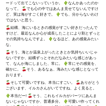
ードって出てこないっていうか。 🌵️なんかあったのか
なって。 🍒でも心の中ではあんま見せてないんですけ
ど、実は海がすごく好きで。 🌵️でも、分からないわけ
ではないと思う。
🍒結構、海にいるときの感覚がすごい好きだったんで
すけど、最近なんか心が成長したことにより割とずっと
その気持ちなんですよ。 🌵️なるほど、あの感覚みたい
な。
🍒そう、海とか温泉上がったときとか気持ちいいじゃ
ないですか、結構ずっとそれだなみたいな感じがあっ
て、なんか海にしました、常に。 🌵️常にその感覚を、
確かに。 🍒そう、あるなぁ、海みたいな感じとなって
おります。
🍒そして可愛いですね、本当にすごい。 🍒ありがとう
ございます、イルカさんがいてですね、よく見ると。
🌵️本当だー! 🍒そう、これもイルカがパーツにあんま
ないじゃないですか、普通多分。 🌵️可愛い!作ってくれ