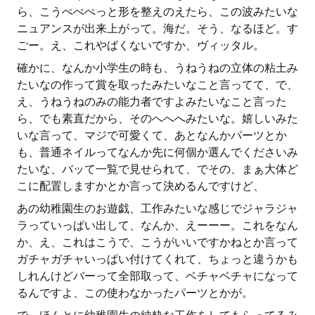
ら、こうぺぺぺっと形を整えのえたら、この波みたいな
ニュアンスが出来上がって。海だ。そう、なるほど。す
ごー。え、これやばくないですか、ヴィッタル。
確かに、なんか小学生の時も、うねうねの立体の粘土み
たいなの作って賞を取ったみたいなこと言ってて、で、
え、うねうねのみの能力者ですよみたいなこと言った
ら、でも素直だから、そのへへへみたいな。嬉しいみた
いな言って、マジで可愛くて、あとなんかパーツとか
も、普通ネイルってなんか先に何個か選んでくださいみ
たいな、バッて一覧で見せられて、でその、まぁ大体ど
こに配置しますかとか言って決めるんですけど、
あの幼稚園生のお遊戯、工作みたいな感じでジャラジャ
ラっていっぱい出して、なんか、えーーー。これをなん
か、え、これはこうで、こうがいいですかねとか言って
ガチャガチャいっぱい付けてくれて、ちょっと違うかも
しれんけどバーって全部取って、ベチャベチャになって
るんですよ、この使わなかったパーツとかが。