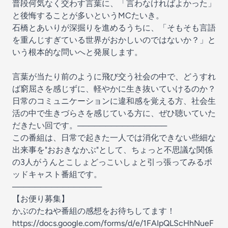
普段何気なく交わす言葉に、「言わなければよかった」
と後悔することが多いというMCたいき。
石橋とあいりが深掘りを進めるうちに、「そもそも言語
を重んじすぎている世界がおかしいのではないか？」と
いう根本的な問いへと発展します。
言葉が当たり前のように飛び交う社会の中で、どうすれ
ば窮屈さを感じずに、軽やかに生き抜いていけるのか？
日常のコミュニケーションに違和感を覚える方、社会生
活の中で生きづらさを感じている方に、ぜひ聴いていた
だきたい回です。────────────────
この番組は、日常で起きた一人では消化できない些細な
出来事を"おおきなかぶ"として、ちょっと不思議な関係
の3人がうんとこしょどっこいしょと引っ張ってみるポ
ッドキャスト番組です。
────────────────
【お便り募集】
かぶのたねや番組の感想をお待ちしてます！
https://docs.google.com/forms/d/e/1FAIpQLScHhNueF