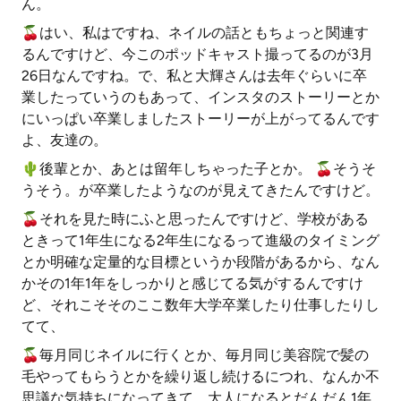
ん。
🍒はい、私はですね、ネイルの話ともちょっと関連す
るんですけど、今このポッドキャスト撮ってるのが3月
26日なんですね。で、私と大輝さんは去年ぐらいに卒
業したっていうのもあって、インスタのストーリーとか
にいっぱい卒業しましたストーリーが上がってるんです
よ、友達の。
🌵️後輩とか、あとは留年しちゃった子とか。 🍒そうそ
うそう。が卒業したようなのが見えてきたんですけど。
🍒それを見た時にふと思ったんですけど、学校がある
ときって1年生になる2年生になるって進級のタイミング
とか明確な定量的な目標というか段階があるから、なん
かその1年1年をしっかりと感じてる気がするんですけ
ど、それこそそのここ数年大学卒業したり仕事したりし
てて、
🍒毎月同じネイルに行くとか、毎月同じ美容院で髪の
毛やってもらうとかを繰り返し続けるにつれ、なんか不
思議な気持ちになってきて。大人になるとだんだん1年