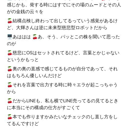
感じかも、発する時にはすでにその場のムードとその人
がの金銭の云々を
🍒結構点検し終わって出してるっていう感覚があるけ
ど、大輝さんは逆に未来型慈悲型ロボットだから
🖥あははは 🍒あ、そう、パッとこの株を聞いて思った
のが
🍒慈悲にOSはセットされてるけど、言葉とかじゃない
というかもっと
🍒奥の奥の直感で感じてるものが自分であって、それ
はもちろん優しいんだけど
🍒それを言葉で出力する時に時々エラが起こっちゃう
から
🍒だからLINEも、私も横でLINE売ってるの見てるとき
に本当にその構成の仕方がすごくて
🍒本でも作りますかみたいなチェックのし直し方をし
てるんですけど