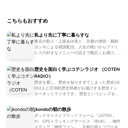
こちらもおすすめ
私より先に丁寧に暮らすな
東京の歌人・上坂あゆ美と、京都の僧侶・鵜飼
ヨシキによる雑談配信。人生の呪いからファミ
レスの好きなメニューの話まで幅広くお届け。
【初めての方におすすめ回】 #30 お菓子が人間
だったら誰と付き合いたいか真剣に考える http
歴史を面白く学ぶコテンラジオ （COTEN
s://open.spotify.com/episode/751EzuNXjpgP2i5
3P7OtX7?si=XxN2eddURsas_JWE6KFu-A #163
RADIO）
恋愛ってマーージでクソだと思っている人の話
歴史を愛し、歴史を知りすぎてしまった歴史GE
https://open.spotify.com/episode/1WgeglhRT5
EK2人と圧倒的歴史弱者がお届けする歴史イン
GQfqzkBO2bNF?si=1l0b2OBlTJq 📩おたより宛
ターネットラジオです。 歴史というレンズを通
先 https://forms.gle/E6oFMLDcrJhUH2g57 番
して「人間とは何か」「私たち現代人の抱える
組公式SNS https://x.com/yori_suna （インス
悩み」「世の中の流れ」を痛快に読み解いてい
jkondoの朝の散歩
タもある） 🚗🚥番組公式コミュニティ http
く！？ 笑いあり、涙ありの新感覚・歴史キュレ
s://rooom.listen.style/p/ 📨その他、番組へのお
ポッドキャストプラットフォーム「LISTEN」
ーションプログラム！ ☆Apple &amp; Spotify Po
問い合わせはコチラまで yorisuna24@gmail.co
や、GPSトラッキングサービス「IBUKI」、物件
dcast 部門別ランキング１位獲得！ ☆ジャパン
m
メディア「物件ファン」、京都の宿とコワーキ