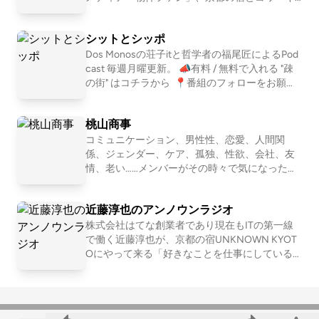
ポッドキャストアワード2019 大賞&amp;Spotify
ング施設「UNKNOWN KYOTO」を運営する近
賞 ダブル受賞！ ※正式名称は「古典ラジオ」で
藤淳也（jkondo）が、朝の散歩をしたりしなが
はなく「コテンラジオ」です ーーー COTEN RA
シットとシッポ
ら、日々の出来事や考えたことを語ります。
DIO is an entertainment radio talk program for hi
Dos Monosの荘子itと哲学者の福尾匠によるPod
story , published by the crazy history geeks grou
cast 毎週月曜更新。 📣有料 / 無料で入れる "疎
p "COTEN" in Japan. ☆Apple &amp; Spotify Podc
の街" はコチラから ⁠ 📍番組のフォローをお願い
ast in Japan category ranking No.1 ! ☆Japan Pod
します https://linktr.ee/shitshippo 📍X シットと
cast Awards 2019 Grand prize and Spotify prize !
シッポ @shitshippo 荘子it @ZoZhit 福尾匠 @tw
桃山商事
eetingtakumi 📩シットとシッポへの問い合わせ
はコチラ
コミュニケーション、男性性、恋愛、人間関
係、ジェンダー、ケア、孤独、性欲、会社、友
情、老い……メンバーがその時々で気になったテ
ーマを１つ設定して、モヤモヤを言語化してい
くNEOな座談Podcastです。2011〜2016年「二
近藤淳也のアンノウンラジオ
軍ラジオ」(ApplePodcast)、2017〜2024年「恋
愛よももやまばなし」(ニコ生→Podcast)を配信
株式会社はてな創業者であり現在もITの第一線
していました。清田隆之(文筆業)、森田(会社
で働く近藤淳也が、京都の宿UNKNOWN KYOT
員)、ワッコ(会社員)、さとう(会社員)の４人で
Oにやって来る「好きなことを仕事にしている
お届けします。
人」を深堀りすることで、世の中の多様な仕事
やキャリア、生き方・働き方を「リアルな実
例」として紐解いていきます。 . 【ホスト：近藤
淳也】 株式会社OND代表取締役社長、株式会社