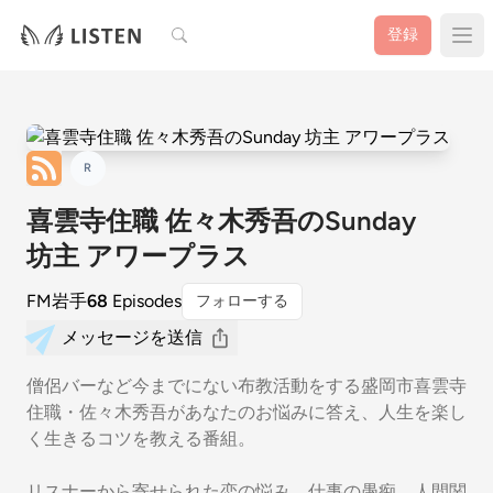
検索
登録
R
喜雲寺住職 佐々木秀吾のSunday
坊主 アワープラス
FM岩手
68
Episodes
フォローする
メッセージを送信
僧侶バーなど今までにない布教活動をする盛岡市喜雲寺
住職・佐々木秀吾があなたのお悩みに答え、人生を楽し
く生きるコツを教える番組。
リスナーから寄せられた恋の悩み、仕事の愚痴、人間関