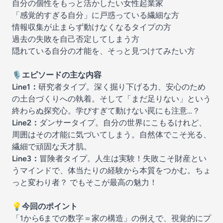
自分の個性をもっと活かしたい女性起業家
「感覚的すぎる自分」に戸惑っている繊細な方
情報収集が止まらず動けなくなるタイプの方
過去の失敗を自己否定してしまう方
隠れている自分の才能を、そっと見つけてみたい方
🎙エピソードの主な内容
Line1：
研究者タイプ。深く掘り下げる力、安心のため
の土台づくりへの執着。そして「まだ足りない」という
終わらぬ探究心。学びすぎて動けない罠にも注意…？
Line2：
ダンサータイプ。自分の世界にこもるけれど、
周囲はその才能に気づいてしまう。自然体でこそ光る、
繊細で頑固な天才肌。
Line3：
冒険者タイプ。人生は実験！失敗こそ財産とい
うマインドで、体当たりの経験から本質をつかむ。ちょ
っと変わり者？ でもそこが最高の魅力！
💡今回のポイント
「1から6までの数字＝家の構造」の例えで、視覚的にプ