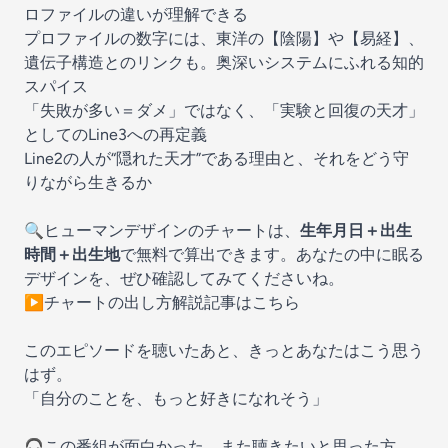
ロファイルの違いが理解できる
プロファイルの数字には、東洋の【陰陽】や【易経】、
遺伝子構造とのリンクも。奥深いシステムにふれる知的
スパイス
「失敗が多い＝ダメ」ではなく、「実験と回復の天才」
としてのLine3への再定義
Line2の人が“隠れた天才”である理由と、それをどう守
りながら生きるか
🔍ヒューマンデザインのチャートは、
生年月日＋出生
時間＋出生地
で無料で算出できます。あなたの中に眠る
デザインを、ぜひ確認してみてくださいね。
▶チャートの出し方解説記事はこちら
このエピソードを聴いたあと、きっとあなたはこう思う
はず。
「自分のことを、もっと好きになれそう」
🎧この番組が面白かった、また聴きたいと思った方