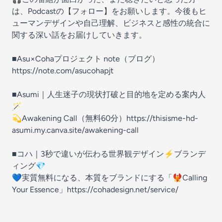
は、Podcastの【フォロー】をお願いします。今後もヒ
ューマンデザインや自己理解、ビジネスと感性の統合に
関する深い話をお届けしていきます。
■Asu×Cohaプロジェクト note（ブログ）
https://note.com/asucohapjt
■Asumi｜人生迷子の現状打破と目的地を定める案内人
🪄
💫Awakening Call（無料60分）
https://thisisme-hd-
asumi.my.canva.site/awakening-call
■コハ｜3秒で違いが伝わる世界観デザイン⚡️ブランデ
ィング💎
💙実質無料になる、本質をブランドにする「🐦‍🔥Calling
Your Essence」
https://cohadesign.net/service/