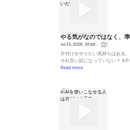
やる気がなのではなく、準
Jul 22, 2026
07:00
片付けをやりたい気持ちはある。
それ言い訳になっていない？ #片付け 
m/channels/5f4eef486a9e5b17f
Read more