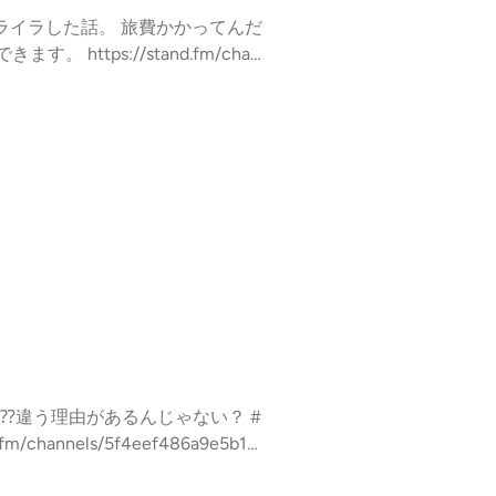
ライラした話。 旅費かかってんだ
ttps://stand.fm/chan
⁇違う理由があるんじゃない？ #
nnels/5f4eef486a9e5b17f