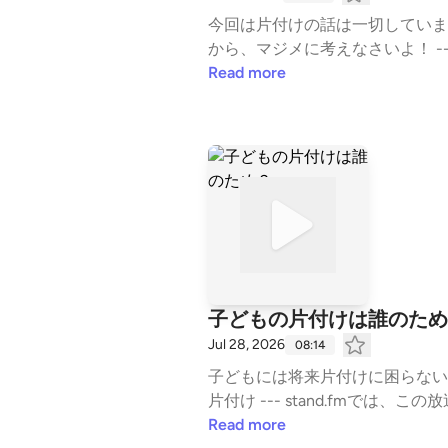
今回は片付けの話は一切していま
から、マジメに考えなさいよ！ --- s
nels/5f4eef486a9e5b17f7b9a5f4
Read more
子どもの片付けは誰のため
Jul 28, 2026
08:14
子どもには将来片付けに困らない
片付け --- stand.fmでは、この放
7b9a5f4
Read more