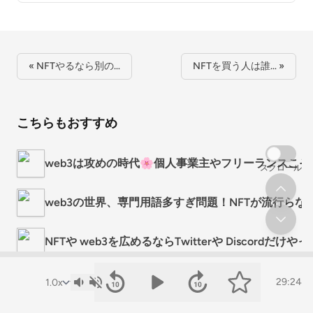
« NFTやるなら別の…
NFTを買う人は誰… »
こちらもおすすめ
web3は攻めの時代🌸個人事業主やフリーランスこそ
スクロール
web3の世界、専門用語多すぎ問題！NFTが流行ら
NFTや web3を広めるならTwitterや Discordだけ
「1人でもがく」より「みんなでもがく」がいい。we
29:24