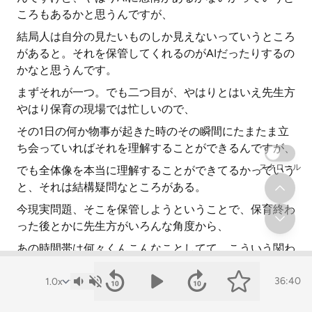
ころもあるかと思うんですが、
結局人は自分の見たいものしか見えないっていうところ
があると。それを保管してくれるのがAIだったりするの
かなと思うんです。
まずそれが一つ。でも二つ目が、やはりとはいえ先生方
やはり保育の現場では忙しいので、
その1日の何か物事が起きた時のその瞬間にたまたま立
ち会っていればそれを理解することができるんですが、
スクロール
でも全体像を本当に理解することができてるかっていう
と、それは結構疑問なところがある。
今現実問題、そこを保管しようということで、保育終わ
った後とかに先生方がいろんな角度から、
あの時間帯は何々くんこんなことしてて、こういう関わ
りの中であそこは出てるからひょっとしたらこうだった
んじゃないのかなっていうことで対応されてるかと思う
36:40
んですけど、