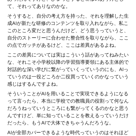
て、それってありなのかな。
そうすると、自分の考え方を持った、それを理解した生
成AIが新たな研修のコンテンツを取り入れながら、私こ
このところ変だと思うんだけど、どう思うっていうと、
自分のストーリーに合わせた整合性を取りながら、ここ
の点でガッチがあるけど、ここは差異があるよね。
ここの差異については実はこういう話があってねみたい
な、それこそ小学校以降の学習指導要領にある主体的で
対話的な深い学びに繋がっていくっていうのにも、AIっ
ていうのは一役どころか二役買っていくのかなっていう
感じはするんですよね。
そういうことがAIを用いることで実現できるようになる
って言ったら、本当に学校での教職員の役割って何なん
だろうねっていうところにも繋がってくるのかなと思う
んですけど、単に知っていることを教えるっていうだけ
だったら、もうAIで大体できちゃうんだろうな。
AIが全部カバーできるような時代っていうのはそれほど