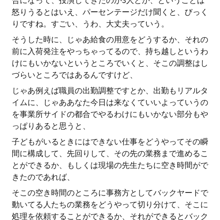
合になって、投演してきたのが3人とか、ということは
怒りうるとはいえ、パーセンテージだけ聞くと、びっく
りですね。すごい、うわ、大丈夫っていう。
そうした時に、じゃあ給食の用意をどうするか、それの
前に入荷発注をやっちゃってるので、持ち越しというわ
けにもいかないというところでいくと、そこの調整はし
づらいところではあるんですけど、
じゃあ例えば職員の出勤調整ですとか、出勤もリアルタ
イムに、じゃああなた今日は来なくていいよっていうの
を事業所サイドの都合でやるわけにもいかない部分もや
っぱりあると思うと、
子どもがいるときにはできない仕事をどうやってその瞬
間に構成して、先回りして、その先の業務まで進めるこ
とができるか、もしくは現場の先生たちに空き時間がで
きたのであれば、
そこの空き時間のところに事務方としてバックヤードで
動いてる人たちの業務をどうやって切り分けて、そこに
処理を依頼することができるか、それができるとバック