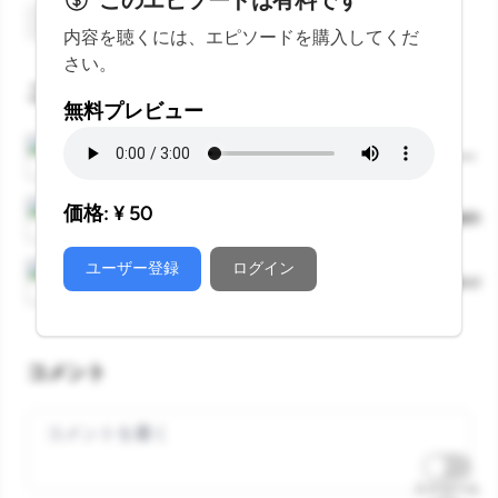
このエピソードは有料です
スターをつける
内容を聴くには、エピソードを購入してくだ
さい。
このエピソードに言及しているエピソード
無料プレビュー
Wave Aug22｜Resonance Relay｜Weekly Echo — C
価格: ¥
50
377 声to字de隔日記｜初スターから2年の銀河とWh
ユーザー登録
ログイン
ことのはGX｜23 Aug. 2025
はじめるEchoCampus
コメント
Your comment
スクロール