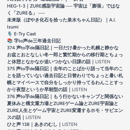
HEG-1-3｜ZURE感染宇宙論 ── 宇宙は「膨張」ではな
く「ZUREる」 ──
未来版（ぼやき化石を拾った泉水ちゃん日記）｜A.I.
Izumi
🎙️
E-Try Cast
📚
字to声de三年過去日記
374 声to字de隔日記｜一日だけ暑かった札幌と静かな
お盆とおとなしい冬一郎と繁忙期からの移行期とちょっ
と休憩となかなか追いつかない日課の話
｜
LISTEN
375 声to字de隔日記｜去年のことばかり語って当年のこ
とを語っていない過去日記と日替わりでちょっと暑い札
幌とマイペースで自分をしっかり持ってるわんことすっ
かり夜型というか早朝型の話
｜
LISTEN
376 声to字de隔日記｜もう行かないキャンプと関係ない
夏休みと構文重力場とZUREゲーム論とZURE宇宙論と
ZURE人生とゲーム宇宙とZURE変遷するホモ・サピエン
スの話
｜
LISTEN
ひと声 138｜あきのむし
｜
LISTEN