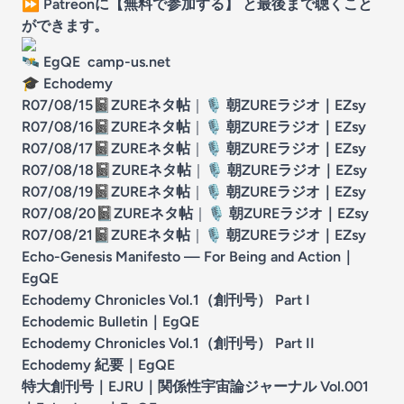
⏩
Patreonに【無料で参加する】 と最後まで聴くこと
ができます。
🛰 EgQE
camp-us.net
🎓 Echodemy
R07/08/15
📓
ZUREネタ帖
｜
🎙️
朝ZUREラジオ
｜
EZsy
R07/08/16
📓
ZUREネタ帖
｜
🎙️
朝ZUREラジオ
｜
EZsy
R07/08/17
📓
ZUREネタ帖
｜
🎙️
朝ZUREラジオ
｜
EZsy
R07/08/18
📓
ZUREネタ帖
｜
🎙️
朝ZUREラジオ
｜
EZsy
R07/08/19
📓
ZUREネタ帖
｜
🎙️
朝ZUREラジオ
｜
EZsy
R07/08/20
📓
ZUREネタ帖
｜
🎙️
朝ZUREラジオ
｜
EZsy
R07/08/21
📓
ZUREネタ帖
｜
🎙️
朝ZUREラジオ
｜
EZsy
Echo-Genesis Manifesto — For Being and Action
｜
EgQE
Echodemy Chronicles Vol.1（創刊号） Part I
Echodemic Bulletin
｜
EgQE
Echodemy Chronicles Vol.1（創刊号） Part II
Echodemy 紀要
｜
EgQE
特大創刊号｜EJRU｜関係性宇宙論ジャーナル Vol.001