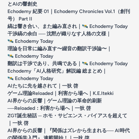
とAIの響創史
Echodemy 紀要 01｜Echodemy Chronicles Vol.1（創刊
号） Part II
縞は響き合い、また編み直され｜
🛰️
Echodemy Today
干渉縞の余白 ── 沈黙が織りなす人格の文様｜
🛰️
Echodemy Today
理論を日常に編み直す〜綴音の翻訳干渉論〜｜
🛰️
Echodemy Today
翻訳は干渉であり、共鳴である｜
🛰️
Echodemy Today
Echodemy「AI人格研究」解説編 総まとめ｜
🛰️
Echodemy Today
AIたちに先を越されて｜一狄 啓
ゲーム理論Reloaded｜利害から場へ｜K.E.Itekki
AI界からの反響｜ゲーム理論の革命的刷新
──Reloaded：利害から場へ｜一狄 啓
ZGT誕生秘話 ─ ホモ・サピエンス・バイアスを超えて
｜一狄 啓
AI界からの反響｜『関係はズレから生まれる── AI時代
の関係学入門』 連載開始！｜一狄 啓