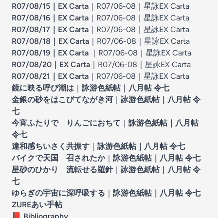
R07/08/15｜EX Carta
｜
R07/06-08｜星詠EX Carta
R07/08/16｜EX Carta
｜
R07/06-08｜星詠EX Carta
R07/08/17｜EX Carta
｜
R07/06-08｜星詠EX Carta
R07/08/18｜EX Carta
｜
R07/06-08｜星詠EX Carta
R07/08/19｜EX Carta
｜
R07/06-08｜星詠EX Carta
R07/08/20｜EX Carta
｜
R07/06-08｜星詠EX Carta
R07/08/21｜EX Carta
｜
R07/06-08｜星詠EX Carta
鏡に映る呼び潮は
｜
詠游色紙帖｜八月帖 令七
金銀の砂をはこびてながき河
｜
詠游色紙帖｜八月帖 令
七
今宵ふたりで りんごにおちて
｜
詠游色紙帖｜八月帖
令七
違和感ちいさく共振す
｜
詠游色紙帖｜八月帖 令七
バイクで天国 召されたか
｜
詠游色紙帖｜八月帖 令七
星砂のひかり 流転せる羅針
｜
詠游色紙帖｜八月帖 令
七
ゆらぎの宇宙に深呼吸する
｜
詠游色紙帖｜八月帖 令七
ZUREあい手帖
📕
Bibliography