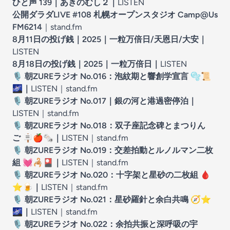
ひと声 139｜あきのむし２
｜
LISTEN
公開ダラダLIVE #108 札幌オープンスタジオ Camp@Us
FM6214
｜
stand.fm
8月11日の投げ銭｜2025｜一粒万倍日/天恩日/大安
｜
LISTEN
8月18日の投げ銭｜2025｜一粒万倍日
｜
LISTEN
🎙️
朝ZUREラジオ No.016：泡紋期と響創学宣言
🫧📜
🌌
｜
LISTEN｜
stand.fm
🎙️
朝ZUREラジオ No.017｜銀の河と港過密停泊
｜
LISTEN｜
stand.fm
🎙️
朝ZUREラジオ No.018：双子座記念碑とまつりん
ご
🪧🍎🗞️
｜
LISTEN｜
stand.fm
🎙️
朝ZUREラジオ No.019：交差拍動とルノルマン二枚
組
💓🦂🎴
｜
LISTEN｜
stand.fm
🎙️
朝ZUREラジオ No.020：十字架と星砂の二枚組
🩸
⭐️🍺
｜
LISTEN｜
stand.fm
🎙️
朝ZUREラジオ No.021：星砂羅針と余白共鳴
🧭⭐️
🌌
｜
LISTEN｜
stand.fm
🎙️
朝ZUREラジオ No.022：余拍共振と深呼吸の宇