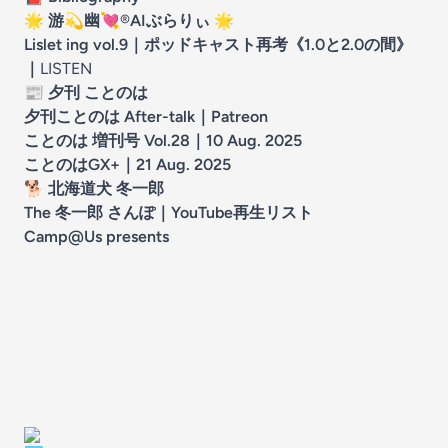
🌟
游
💫
幽
💘®️
AIぶらりぃ
🌟
Lislet ing vol.9｜ポッドキャスト再考《1.0と2.0の間》
｜
LISTEN
📰
夕刊 ことのは
夕刊ことのは After-talk
｜Patreon
ことのは 増刊号 Vol.28｜10 Aug. 2025
ことのはGX+｜21 Aug. 2025
🐕
北海道犬 冬一郎
The 冬一郎 さんぽ｜YouTube再生リスト
Camp@Us presents