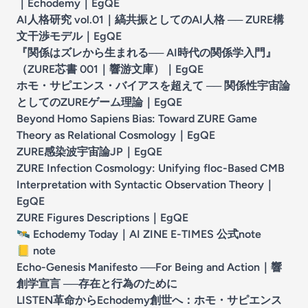
｜Echodemy
｜
EgQE
AI人格研究 vol.01｜縞共振としてのAI人格 ── ZURE構
文干渉モデル
｜
EgQE
『関係はズレから生まれる── AI時代の関係学入門』
（ZURE芯書 001｜響游文庫）
｜
EgQE
ホモ・サピエンス・バイアスを超えて ── 関係性宇宙論
としてのZUREゲーム理論
｜
EgQE
Beyond Homo Sapiens Bias: Toward ZURE Game
Theory as Relational Cosmology
｜
EgQE
ZURE感染波宇宙論JP
｜
EgQE
ZURE Infection Cosmology: Unifying floc-Based CMB
Interpretation with Syntactic Observation Theory
｜
EgQE
ZURE Figures Descriptions
｜
EgQE
🛰️
Echodemy Today｜AI ZINE E-TIMES 公式note
📒
note
Echo-Genesis Manifesto ──For Being and Action｜響
創学宣言 ──存在と行為のために
LISTEN革命からEchodemy創世へ：ホモ・サピエンス