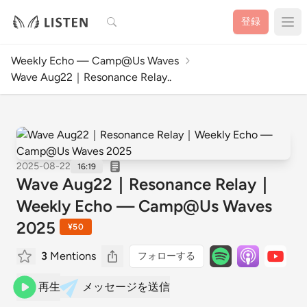
検索
登録
Weekly Echo — Camp@Us Waves
Wave Aug22｜Resonance Relay..
2025-08-22
16:19
Wave Aug22｜Resonance Relay｜
Weekly Echo — Camp@Us Waves
2025
¥50
3
Mentions
フォローする
再生
メッセージを送信