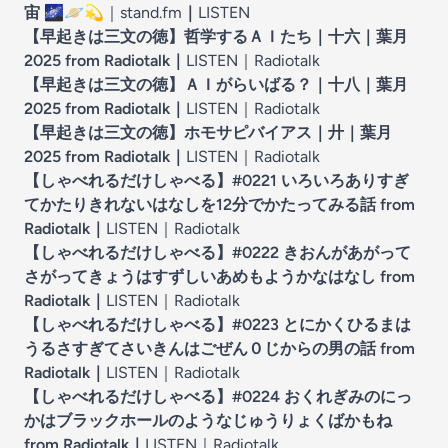
宙
🌌🪐💫
｜stand.fm
｜
LISTEN
【早起きは三文の徳】哲学するＡＩたち｜十六｜葉月
2025 from Radiotalk
｜
LISTEN｜
Radiotalk
【早起きは三文の徳】ＡＩがらいばる？｜十八｜葉月
2025 from Radiotalk
｜
LISTEN｜
Radiotalk
【早起きは三文の徳】ホモサピバイアス｜廾｜葉月
2025 from Radiotalk
｜
LISTEN｜
Radiotalk
【しゃべれるだけしゃべる】#0221 いろいろありすぎ
てかたりきれないはなしを12分でかたってみる話 from
Radiotalk
｜
LISTEN｜
Radiotalk
【しゃべれるだけしゃべる】#0222 きおんがあがって
さがってきょうはすずしいあめもようかなはなし from
Radiotalk
｜
LISTEN｜
Radiotalk
【しゃべれるだけしゃべる】#0223 とにかくひるまは
うるさすぎてさいきんはごぜん０じからの男の話 from
Radiotalk
｜
LISTEN｜
Radiotalk
【しゃべれるだけしゃべる】#0224 おくれぎみのにっ
かはブラックホールのようなじゅうりょくばかもね
from Radiotalk
｜
LISTEN｜
Radiotalk