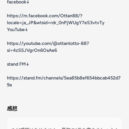
facebook↓
https://m.facebook.com/Ottan88/?
locale=ja_JP&wtsid=rdr_0nPjWUgY7eS3vtvTy
YouTube↓
https://youtube.com/@ottantotto-88?
si=4zSSJVgrOn6OsAe6
stand FM↓
https://stand.fm/channels/5ea85b8ef654bbcab452d7
9a
感想