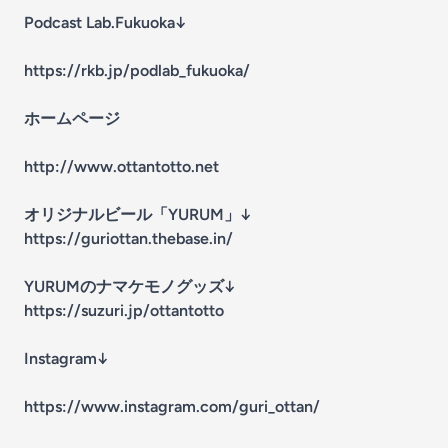
Podcast Lab.Fukuoka↓
https://rkb.jp/podlab_fukuoka/
ホームページ
http://www.ottantotto.net
オリジナルビール「YURUM」↓
https://guriottan.thebase.in/
YURUMのナマケモノグッズ↓
https://suzuri.jp/ottantotto
Instagram↓
https://www.instagram.com/guri_ottan/