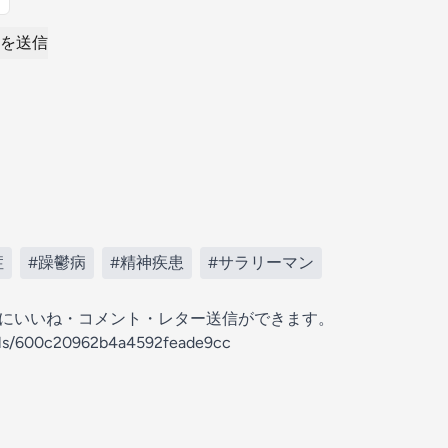
を送信
症
#躁鬱病
#精神疾患
#サラリーマン
の放送にいいね・コメント・レター送信ができます。
nels/600c20962b4a4592feade9cc