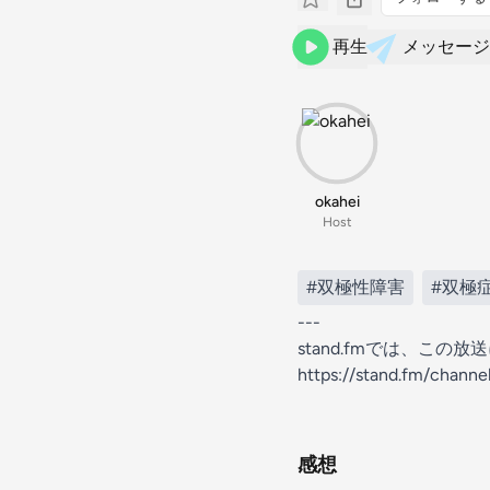
再生
メッセージ
okahei
Host
#双極性障害
#双極
---
stand.fmでは、こ
https://stand.fm/chan
感想