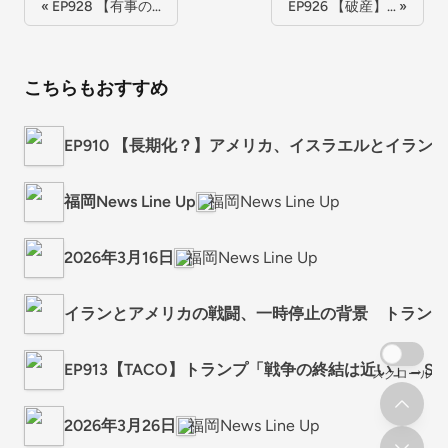
« EP928 【有事の…
EP926 【破産】… »
こちらもおすすめ
EP910 【長期化？】アメリカ、イスラエルとイラ
福岡News Line Up
福岡News Line Up
2026年3月16日
福岡News Line Up
イランとアメリカの戦闘、一時停止の背景 トランプ
EP913【TACO】トランプ「戦争の終結は近い」→S
スクロール
2026年3月26日
福岡News Line Up