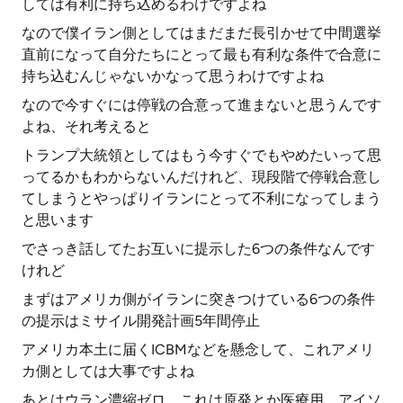
しては有利に持ち込めるわけですよね
なので僕イラン側としてはまだまだ長引かせて中間選挙
直前になって自分たちにとって最も有利な条件で合意に
持ち込むんじゃないかなって思うわけですよね
なので今すぐには停戦の合意って進まないと思うんです
よね、それ考えると
トランプ大統領としてはもう今すぐでもやめたいって思
ってるかもわからないんだけれど、現段階で停戦合意し
てしまうとやっぱりイランにとって不利になってしまう
と思います
でさっき話してたお互いに提示した6つの条件なんです
けれど
まずはアメリカ側がイランに突きつけている6つの条件
の提示はミサイル開発計画5年間停止
アメリカ本土に届くICBMなどを懸念して、これアメリ
カ側としては大事ですよね
あとはウラン濃縮ゼロ、これは原発とか医療用、アイソ