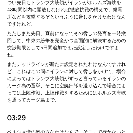
つい先日もトランプ大統領がイランがホルムズ海峡を
48時間以内に開放しなければ徹底抗戦の構えで、発電
所などを攻撃するぞというふうに脅しをかけたわけなん
ですけれど、
ただしまた先日、直前になってその脅しの発言を一時撤
回して、中東の紛争を完全かつ全面的に解決するための
交渉期限として5日間追加でまた設定したわけですよ
ね。
またデッドラインが新たに設定されたわけなんですけれ
ど、これはこの間にイランに対して脅しをかけて、場合
によってはトランプ大統領がずっと言っているイランの
カーグ島の選挙、そこに空艇部隊を送り込んで場合によ
っては上陸作戦、上陸作戦をするためにはホルムズ海峡
を通ってカーグ島まで、
03:29
ペルシャ湾の奥の方なわけなんで、そこまで行かないと