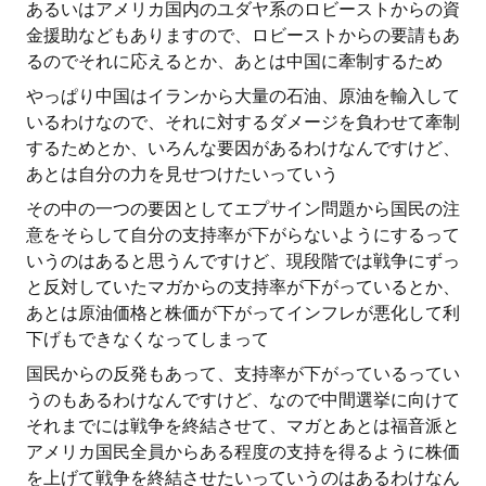
あるいはアメリカ国内のユダヤ系のロビーストからの資
金援助などもありますので、ロビーストからの要請もあ
るのでそれに応えるとか、あとは中国に牽制するため
やっぱり中国はイランから大量の石油、原油を輸入して
いるわけなので、それに対するダメージを負わせて牽制
するためとか、いろんな要因があるわけなんですけど、
あとは自分の力を見せつけたいっていう
その中の一つの要因としてエプサイン問題から国民の注
意をそらして自分の支持率が下がらないようにするって
いうのはあると思うんですけど、現段階では戦争にずっ
と反対していたマガからの支持率が下がっているとか、
あとは原油価格と株価が下がってインフレが悪化して利
下げもできなくなってしまって
国民からの反発もあって、支持率が下がっているってい
うのもあるわけなんですけど、なので中間選挙に向けて
それまでには戦争を終結させて、マガとあとは福音派と
アメリカ国民全員からある程度の支持を得るように株価
を上げて戦争を終結させたいっていうのはあるわけなん