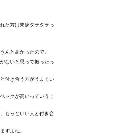
れた方は未練タラタラっ
うんと高かったので、
がないと思って振ったっ
と付き合う方がうまくい
ペックが高いっていうこ
、もっといい人と付き合
ますよね。