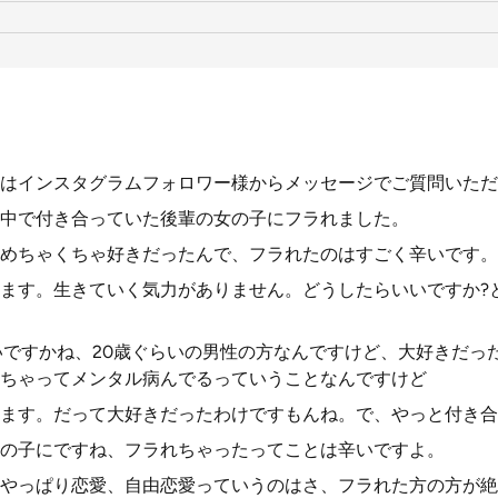
はインスタグラムフォロワー様からメッセージでご質問いただ
中で付き合っていた後輩の女の子にフラれました。
めちゃくちゃ好きだったんで、フラれたのはすごく辛いです。
ます。生きていく気力がありません。どうしたらいいですか?
いですかね、20歳ぐらいの男性の方なんですけど、大好きだっ
ちゃってメンタル病んでるっていうことなんですけど
ます。だって大好きだったわけですもんね。で、やっと付き合
の子にですね、フラれちゃったってことは辛いですよ。
やっぱり恋愛、自由恋愛っていうのはさ、フラれた方の方が絶