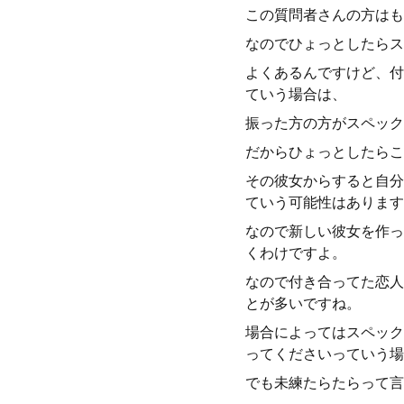
この質問者さんの方はも
なのでひょっとしたらス
よくあるんですけど、付
ていう場合は、
振った方の方がスペック
だからひょっとしたらこ
その彼女からすると自分
ていう可能性はあります
なので新しい彼女を作っ
くわけですよ。
なので付き合ってた恋人
とが多いですね。
場合によってはスペック
ってくださいっていう場
でも未練たらたらって言