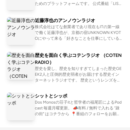
員)、ワッコ(会社員)、さとう(会社員)の４人で
ためのプラットフォームです。 公式番組「LIST
お届けします。
EN NEWS」では、開発の裏話や近況も交えつ
つ、最新情報をお届けします。 LISTENはこちら
近藤淳也のアンノウンラジオ
→ https://listen.style/
株式会社はてな創業者であり現在もITの第一線
で働く近藤淳也が、京都の宿UNKNOWN KYOT
Oにやって来る「好きなことを仕事にしている
人」を深堀りすることで、世の中の多様な仕事
やキャリア、生き方・働き方を「リアルな実
歴史を面白く学ぶコテンラジオ （COTEN
例」として紐解いていきます。 . 【ホスト：近藤
淳也】 株式会社OND代表取締役社長、株式会社
RADIO）
はてな取締役、UNKNOWN KYOTO支配人、NP
歴史を愛し、歴史を知りすぎてしまった歴史GE
O法人滋賀一周トレイル代表理事、トレイルラ
EK2人と圧倒的歴史弱者がお届けする歴史イン
ンナー。 2001年に「はてなブログ」「はてなブ
ターネットラジオです。 歴史というレンズを通
ックマーク」などを運営する株式会社はてなを
して「人間とは何か」「私たち現代人の抱える
創業、2011年にマザーズにて上場。その後2017
悩み」「世の中の流れ」を痛快に読み解いてい
シットとシッポ
年に株式会社ONDを設立し、現在もITの第一線
く！？ 笑いあり、涙ありの新感覚・歴史キュレ
で働く。 株式会社OND: https://ond-inc.com/ .
Dos Monosの荘子itと哲学者の福尾匠によるPod
ーションプログラム！ ☆Apple &amp; Spotify Po
【UNKNOWN KYOTO】 築100年を超える元遊
cast 毎週月曜更新。 📣有料 / 無料で入れる "疎
dcast 部門別ランキング１位獲得！ ☆ジャパン
郭建築を改装し、仕事もできて暮らせる宿に。
の街" はコチラから ⁠ 📍番組のフォローをお願い
ポッドキャストアワード2019 大賞&amp;Spotify
コワーキングやオフィスを併設することで、宿
します https://linktr.ee/shitshippo 📍X シットと
賞 ダブル受賞！ ※正式名称は「古典ラジオ」で
泊として来られる方と京都を拠点に働く方が交
シッポ @shitshippo 荘子it @ZoZhit 福尾匠 @tw
はなく「コテンラジオ」です ーーー COTEN RA