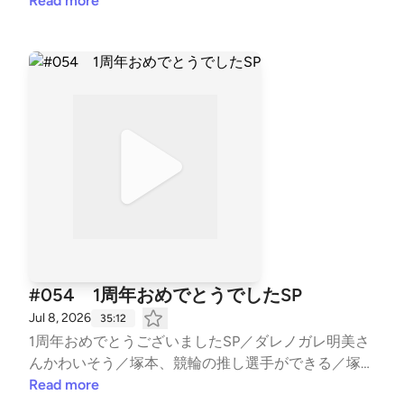
ス「ウィンブルドン」は見てますか？／伊達公子の名
Read more
言「ため息ばっかり！」／鬼越・渡部さんの戦い…／
ASH&Dに中村ゆうじさんが加入！／営業の形が出来
てきたラブレターズ／西山ダディダディの営業が見た
い溜口／ Learn more about your ad choices. Visit pod
castchoices.com/adchoices
#054 1周年おめでとうでしたSP
Jul 8, 2026
35:12
1周年おめでとうございましたSP／ダレノガレ明美さ
んかわいそう／塚本、競輪の推し選手ができる／塚
本、サウナで危機一髪／ピンチを救ったのはあの芸能
Read more