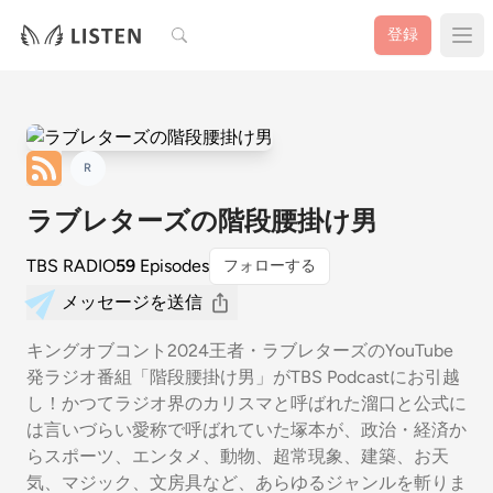
検索
登録
R
ラブレターズの階段腰掛け男
TBS RADIO
59
Episodes
フォローする
メッセージを送信
キングオブコント2024王者・ラブレターズのYouTube
発ラジオ番組「階段腰掛け男」がTBS Podcastにお引越
し！かつてラジオ界のカリスマと呼ばれた溜口と公式に
は言いづらい愛称で呼ばれていた塚本が、政治・経済か
らスポーツ、エンタメ、動物、超常現象、建築、お天
気、マジック、文房具など、あらゆるジャンルを斬りま