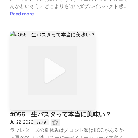
んかわいそう／どこよりも遅いダブルインパクト感想
戦／ボールを投げる演出は健在／塚本の言語化／すゑ
Read more
ひろがりずのCM／スマドリはいいよな／階段スマド
リ男／滝音が見事すぎた／角刈りのカツラだけは気に
なる／蛙亭／ビスケットブラザーズ／ダンビラムーチ
ョ／ななまがり／今夜も星が綺麗／三福エンターテイ
メント、浮き足立つな！／TCクラクション／賞レー
スのファイナリストが増えすぎ問題／ビッグダディ／
ニッポンの社長・辻クラシックの審査／ Learn more a
bout your ad choices. Visit podcastchoices.com/adch
oices
#056 生パスタって本当に美味い？
Jul 22, 2026
32:49
ラブレターズの夏休みは／コント師はKOCがあるか
ら夏がない／溜口スーパーディナーショーが大変／生