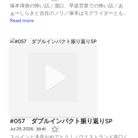
塚本渾身の怖い話／溜口、早坂営業での怖い話／あ
ぁ〜しらきと吉住のノリ／塚本はモグライダーともし
げ、トム・ブラウン布川とラーメンを／ともしげさん
Read more
変わってる／でも結局布川さんが変！／コント設定案
／ Learn more about your ad choices. Visit podcastch
oices.com/adchoices
#057 ダブルインパクト振り返りSP
Jul 29, 2026
30:41
スペインと滝音おめでとう！／ウエストランド井口く