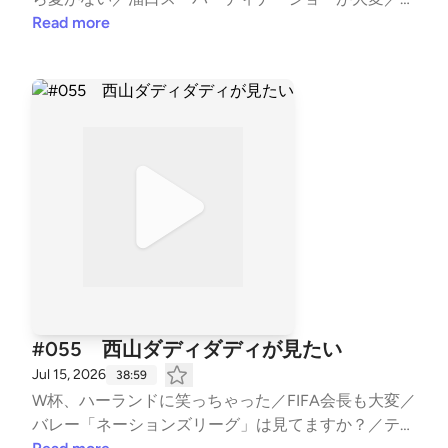
パスタって実際、どう？／生しらすって、どう？／ニ
Read more
ューヨーク嶋佐と食べた生チョコは…／満員電車で細
くなるやつ固くなるやつ／ Learn more about your ad
choices. Visit podcastchoices.com/adchoices
#055 西山ダディダディが見たい
Jul 15, 2026
38:59
W杯、ハーランドに笑っちゃった／FIFA会長も大変／
バレー「ネーションズリーグ」は見てますか？／テニ