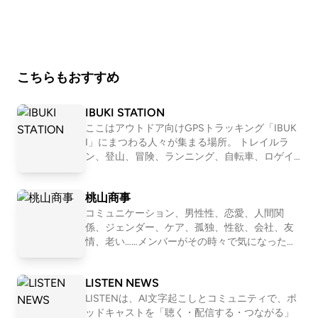
人／単独ライブで使えそうなコント設定案／ Learn m
ore about your ad choices. Visit podcastchoices.com/
adchoices
こちらもおすすめ
IBUKI STATION
ここはアウトドア向けGPSトラッキング「IBUK
I」にまつわる人々が集まる場所。 トレイルラ
ン、登山、冒険、ランニング、自転車、ロゲイ
ニング、、 スタイルは数あれど、共通している
のは自然を楽しみ、そして人とのつながりも楽
桃山商事
しむ姿勢。 自然を目一杯楽しみ、苦しみなが
ら、人と接する喜びにも気付く。 アウトドアを
コミュニケーション、男性性、恋愛、人間関
満喫するみなさんが、ほっとできるIBUKI STATI
係、ジェンダー、ケア、孤独、性欲、会社、友
ONです。 IBUKI https://ibuki.run/ 近藤淳也 IBU
情、老い……メンバーがその時々で気になったテ
KIを提供する株式会社OND代表。ポッドキャス
ーマを１つ設定して、モヤモヤを言語化してい
トプラットフォーム「LISTEN」も展開 桑原佑輔
くNEOな座談Podcastです。2011〜2016年「二
LISTEN NEWS
OND所属。IBUKI事業担当営業・テクニカルデ
軍ラジオ」(ApplePodcast)、2017〜2024年「恋
ィレクター 中川和美 OND所属。IBUKI担当。ト
愛よももやまばなし」(ニコ生→Podcast)を配信
LISTENは、AI文字起こしとコミュニティで、ポ
レイルランナー
していました。清田隆之(文筆業)、森田(会社
ッドキャストを「聴く・配信する・つながる」