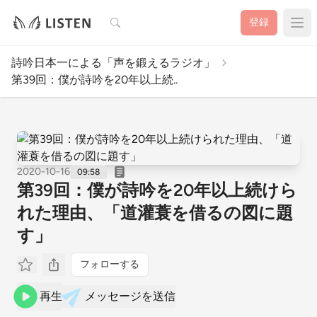
検索
登録
詩吟日本一による「声を鍛えるラジオ」
第39回：僕が詩吟を20年以上続..
2020-10-16
09:58
第39回：僕が詩吟を20年以上続けら
れた理由、「道灌蓑を借るの図に題
す」
フォローする
再生
メッセージを送信