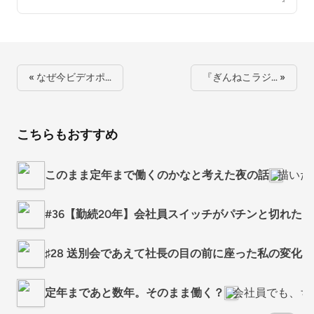
« なぜ今ビデオポ…
『ぎんねこラジ… »
こちらもおすすめ
このまま定年まで働くのかなと考えた夜の話
描いた
#36【勤続20年】会社員スイッチがパチンと切れた日
♯28 送別会であえて社長の目の前に座った私の変化 
定年まであと数年。そのまま働く？
会社員でも、ち