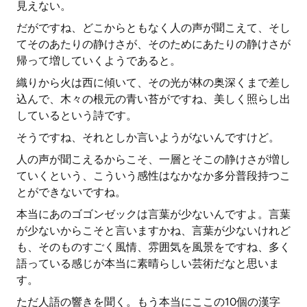
見えない。
だがですね、どこからともなく人の声が聞こえて、そし
てそのあたりの静けさが、そのためにあたりの静けさが
帰って増していくようであると。
織りから火は西に傾いて、その光が林の奥深くまで差し
込んで、木々の根元の青い苔がですね、美しく照らし出
しているという詩です。
そうですね、それとしか言いようがないんですけど。
人の声が聞こえるからこそ、一層とそこの静けさが増し
ていくという、こういう感性はなかなか多分普段持つこ
とができないですね。
本当にあのゴゴンゼックは言葉が少ないんですよ。言葉
が少ないからこそと言いますかね、言葉が少ないけれど
も、そのものすごく風情、雰囲気を風景をですね、多く
語っている感じが本当に素晴らしい芸術だなと思いま
す。
ただ人語の響きを聞く。もう本当にここの10個の漢字