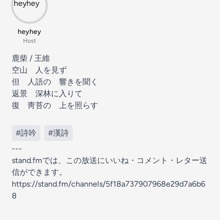
heyhey
Host
鹿柴 / 王維
空山 人を見ず
但 人語の 響きを聞く
返景 深林に入りて
復 靑苔の 上を照らす
#詩吟
#漢詩
---
stand.fmでは、この放送にいいね・コメント・レター送
信ができます。
https://stand.fm/channels/5f18a737907968e29d7a6b6
8