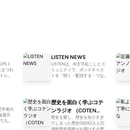
LISTEN NEWS
PSト
LISTENは、AI文字起こしとコ
にまつわ
ミュニティで、ポッドキャス
 トレイ
トを「聴く・配信する・つな
ランニ
がる」ためのプラットフォー
ニン
ムです。 公式番組「LISTEN N
あれど、
EWS」では、開発の裏話や近
を楽し
況も交えつつ、最新情報をお
歴史を面白く学ぶコテ
がりも
届けします。 LISTENはこちら
と哲学者の
ンラジオ （COTEN
→ https://listen.style/
人と接
歴史を愛し、歴史を知りすぎ
RADIO）
 アウト
てしまった歴史GEEK2人と圧
番
んが、
倒的歴史弱者がお届けする歴