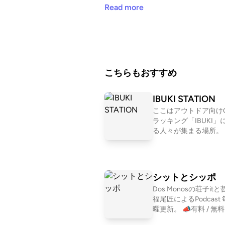
Read more
こちらもおすすめ
IBUKI STATION
ここはアウトドア向けG
ラッキング「IBUKI」
る人々が集まる場所。
ルラン、登山、冒険、
ング、自転車、ロゲイ
グ、、 スタイルは数
共通しているのは自然
シットとシッポ
み、そして人とのつな
Dos Monosの荘子it
楽しむ姿勢。 自然を目一杯楽
福尾匠によるPodcast 毎週月
しみ、苦しみながら、
曜更新。 📣有料 / 無料で入れ
する喜びにも気付く。
る "疎の街" はコチラから ⁠ 
ドアを満喫するみなさ