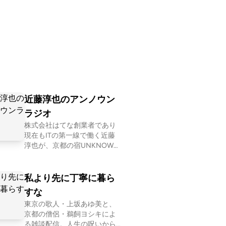
近藤淳也のアンノウン
ラジオ
株式会社はてな創業者であり
現在もITの第一線で働く近藤
淳也が、京都の宿UNKNOWN
KYOTOにやって来る「好きな
ことを仕事にしている人」を
深堀りすることで、世の中の
私より先に丁寧に暮ら
多様な仕事やキャリア、生き
すな
方・働き方を「リアルな実
東京の歌人・上坂あゆ美と、
例」として紐解いていきま
京都の僧侶・鵜飼ヨシキによ
す。 . 【ホスト：近藤淳也】
る雑談配信。人生の呪いから