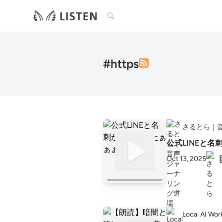
検索
#https
さるとら｜
公式LINEと
Oct 13, 2025
Local AI 