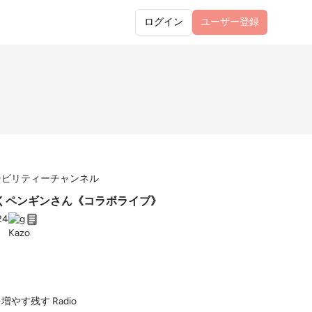
ログイン
ユーザー
登録
シビリティーチャンネル
くペンギンさん《コラボライブ》
24
増やす残す Radio