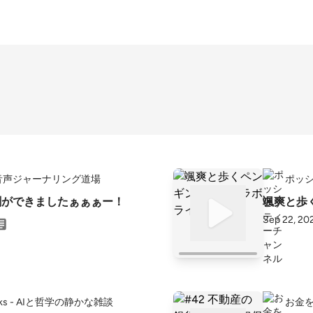
音声ジャーナリング道場
ポッ
名刺ができましたぁぁぁー！
颯爽と歩
Sep 22, 20
Works - AIと哲学の静かな雑談
お金を