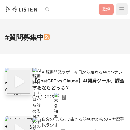
検索
登録
#質問募集中
AI駆動開発ラボ｜今日から始めるAIのハナシ
【ChatGPT vs Claude】AI開発ツール、課金
するならどっち？
Oct 3, 2025
自分のリズムで生きる♡40代からのマヤ暦手
帳ラジオ