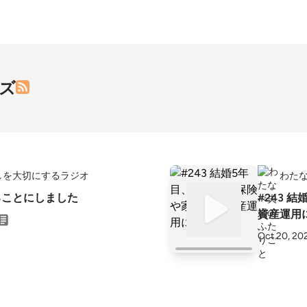
ズ
しを大切にするラジオ
わた
受けることにしました
#243 
資産運用
Oct 20, 20