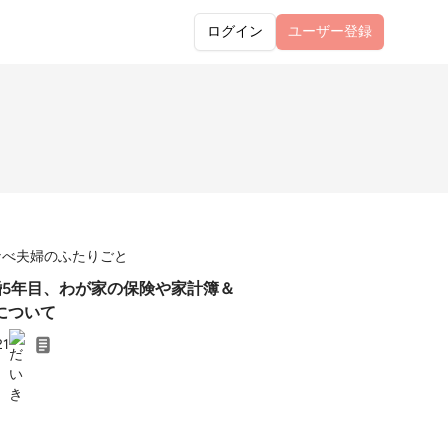
ログイン
ユーザー
登録
なべ夫婦のふたりごと
結婚5年目、わが家の保険や家計簿＆
について
21