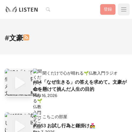
検索
登録
#文豪
聞くだけで心が晴れる🌱仏教入門ラジオ
#84「なぜ生きる」の答えを求めて。文豪が
命を懸けて挑んだ人生の目的
May 16, 2026
こちこの部屋
#1553 お試し行為と鎌掛け👩‍❤️‍👨