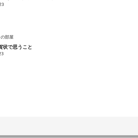
23
事納め #年賀状 #SDGs
この部屋
 年賀状で思うこと
23