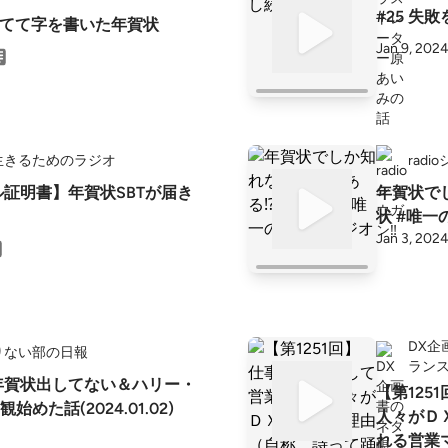
#25 失
をあてて字を書いた年賀状
Jan 9, 202
生きるためのラジオ
radi
ル証明書】年賀状SBTが届き
年賀状でし
状 #唯一
Jan 3, 202
DX企
りない部の日報
ラン
年の年賀状出してない＆ハリー・
【第125
めた話(2024.01.02)
人々がＤ
れる営業マン） #一億総