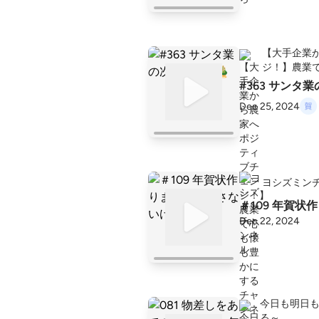
【大手企業
ジ！】農業
#363 サンタ
Dec 25, 2024
ヨシズミン
＃109 年賀状
Dec 22, 2024
今日も明日
る～