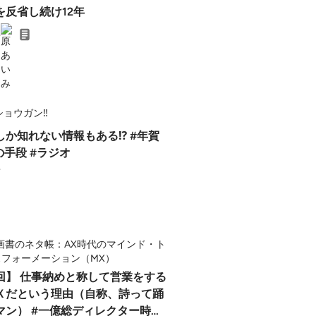
敗を反省し続け12年
4
oショウガン‼️
か知れない情報もある⁉️ #年賀
の手段 #ラジオ
4
画書のネタ帳：AX時代のマインド・ト
スフォーメーション（MX）
1回】 仕事納めと称して営業をする
Ｘだという理由（自称、詩って踊
ディレクター時代