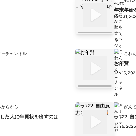
40
状
年末年始
Dec 31, 20
ターチャンネル
こわ
お年賀
Jan 16, 202
らからから
ざん
した人に年賀状を出すのは
ラ722.
Jan 5, 2025