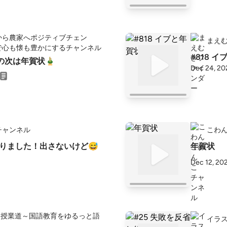
から農家へポジティブチェン
まえ
で心も懐も豊かにするチャンネル
#818 
業の次は年賀状🎍
Dec 24, 20
チャンネル
こわ
作りました！出さないけど😅
年賀状
Dec 12, 20
も授業道～国語教育をゆるっと語
イラ