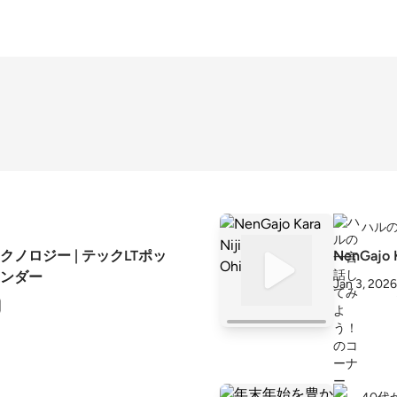
ハル
テクノロジー | テックLTポッ
NenGajo K
ンダー
Jan 3, 2026