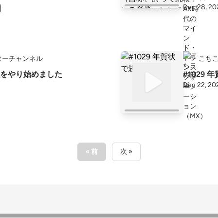
Dec 28, 20
#DX #仕
ターチャンネル
こち
をやり始めました
#1029
Dec 22, 20
« 前
次 »