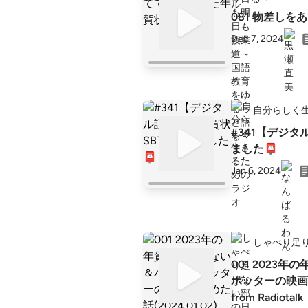
081 物差し
Dec 7, 2024
自分らしく
#341【デジタ
ました📮
Jan 6, 2024
しゃべり足
001 2023
ポッターの映画観始
from Radiotalk