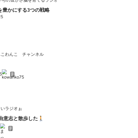
代からの豊かさ脳を育てるラジオ
を豊かにする3つの戦略
25
んこわんこ チャンネル
5
ていラジオぉ
 自由意志と散歩した🚶