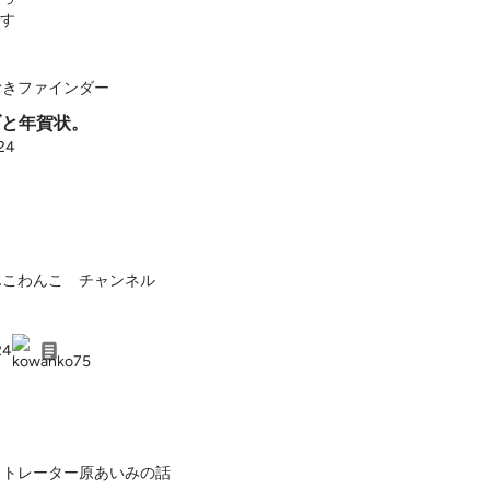
むきファインダー
イブと年賀状。
24
んこわんこ チャンネル
24
ストレーター原あいみの話