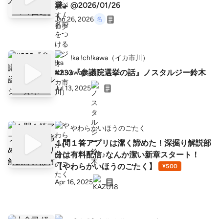
避』@2026/01/26
Jan 26, 2026
!ka !ch!kawa（イカ市川）
#233『参議院選挙の話』ノスタルジー鈴木
Jul 13, 2025
やわらかいほうのごたく
１問１答アプリは潔く諦めた！深掘り解説部
分は有料配信♪なんか潔い新章スタート！
【やわらかいほうのごたく】
¥500
Apr 16, 2025