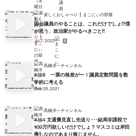
楽しくおしゃべり❗まこにぃの部屋
国会議員のやることは、これだけでしょ⁉️僕
が思う、政治家がやるべきごと‼️
Jul 7, 2022
髙橋洋一チャンネル
#358 一票の格差がー！議員定数問題を数
学的に考える
Dec 28, 2021
髙橋洋一チャンネル
#354 文通費見直し先送り･･･結局非課税で
100万円欲しいだけでしょ？マスコミは岸田
推しなのであまり報じません。