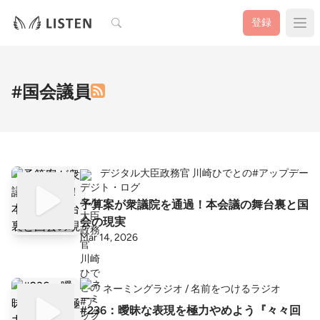
検索
登録
#国会議員
デジタル大臣政務官 川崎ひでとの#アップデー
ト・ログ
予算案が衆議院を通過！本会議の舞台裏と国
会の現実
Mar 14, 2026
ネーミングラジオ / 名前をつけるラジオ
#236：曖昧な表現を極力やめよう『々々回