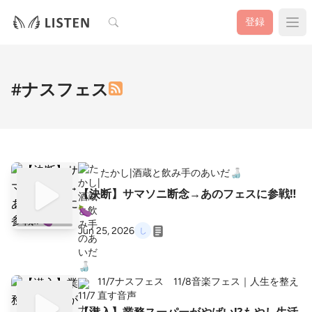
検索
登録
#ナスフェス
たかし|酒蔵と飲み手のあいだ🍶
【決断】サマソニ断念→あのフェスに参戦‼️
🍆
Jun 25, 2026
11/7ナスフェス 11/8音楽フェス｜人生を整え
直す音声