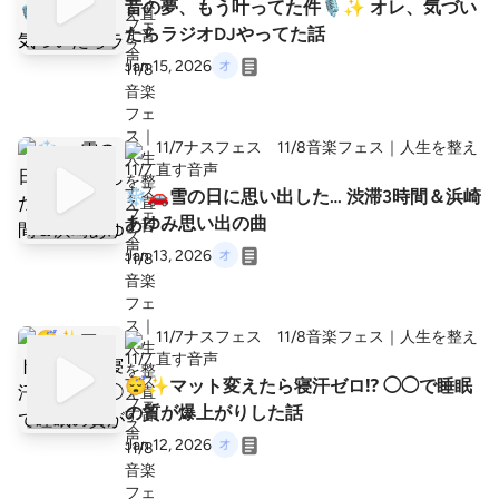
昔の夢、もう叶ってた件🎙️✨ オレ、気づい
たらラジオDJやってた話
Jan 15, 2026
11/7ナスフェス 11/8音楽フェス｜人生を整え
直す音声
❄️🚗雪の日に思い出した… 渋滞3時間＆浜崎
あゆみ思い出の曲
Jan 13, 2026
11/7ナスフェス 11/8音楽フェス｜人生を整え
直す音声
😴✨マット変えたら寝汗ゼロ⁉️ ◯◯で睡眠
の質が爆上がりした話
Jan 12, 2026