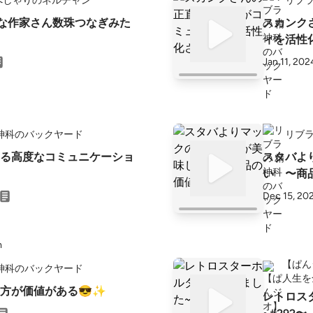
べしゃりのネルチャン
リブラ
きな作家さん数珠つなぎみた
スカンク
ィを活性
Jan 11, 202
神科のバックヤード
リブラ
る高度なコミュニケーショ
スタバよ
い 〜商
Dec 15, 20
【ぱん
神科のバックヤード
人生を
方が価値がある😎✨
レトロス