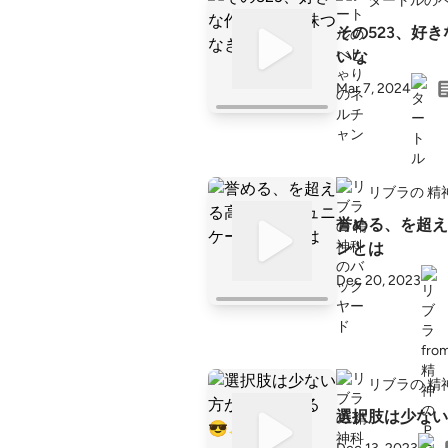
タートルの
その523、好
いな
Mar 7, 2024
リブラの 精
誉める、を超え
ンとは
Dec 20, 2023
リブラの 精
選択肢は少ない