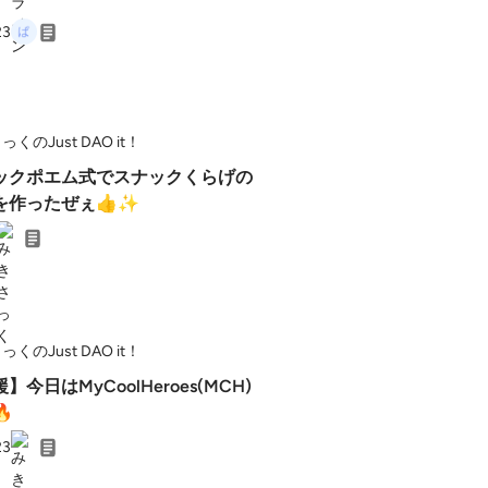
23
くのJust DAO it！
ックポエム式でスナックくらげの
を作ったぜぇ👍✨
くのJust DAO it！
今日はMyCoolHeroes(MCH)

23