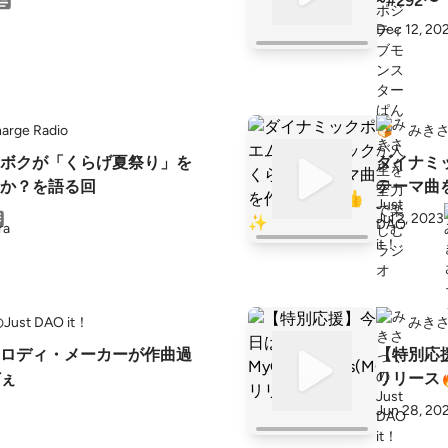
~#292〜
Dec 12, 20
arge Radio
みきさっ
ダイナミ
か？を語る回
テーマ曲
Jul 2, 2023
st DAO it！
みきさっ
ロディ・メーカーが作曲過
【特別応援】
ぇ
リリース
Jun 28, 20