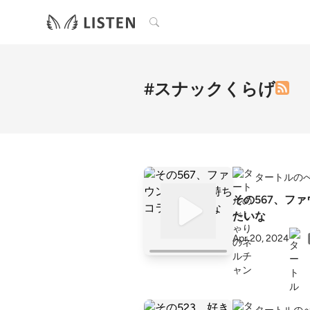
検索
#スナックくらげ
タートルの
その567、フ
たいな
Apr 20, 2024