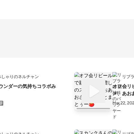
べしゃりのネルチャン
リブラ
ァウンダーの気持ちコラボみ
オフ会リ
メ、あお
Mar 22, 20