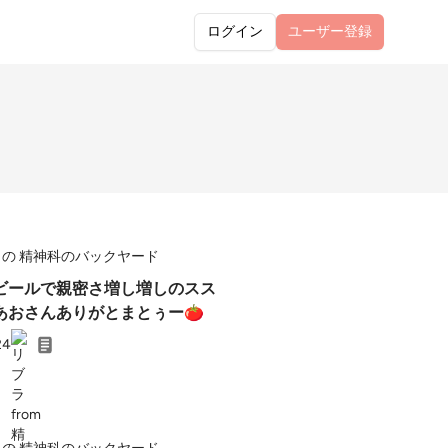
ログイン
ユーザー
登録
の 精神科のバックヤード
ビールで親密さ増し増しのスス
あおさんありがとまとぅー🍅
24