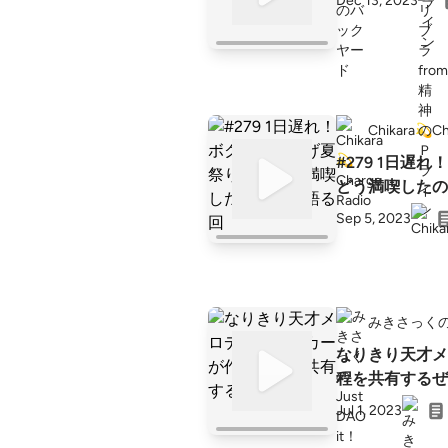
Dec 13, 2023
Chikara💫Ch
#279 1日遅れ！ボクが「くらげ夏祭り」を
どう満喫したの
Sep 5, 2023
みきさっくのJu
なりきり天才メ
程を共有するぜ
Jul 1, 2023