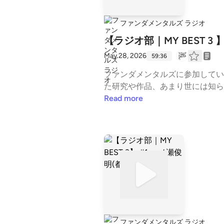
世界の見え方、手の動き方、対話
加者による自主的な音声企画です
ファンダメンタルズ ラジオ
れます。運営は公開作業と最低限の確認を担いま
【ラジオ部｜MY BEST 3 
May 28, 2026
59:36
ファンダメンタルズに参加してい
た研究や作品、あまり世には知られ
2 堀川裕加(物理化学)〜今回は
Read more
のメンバーも集まり、貴重な施設
発へかける熱量と苦労を感じる回
とくしまたかし)BEST2 藤田誠（ふじた
reatise of the Reflexions, Re
岩波文庫フラウンホーファー(Joseph von 
ert Wilhelm Bunsen,
ンダメンタルズ プログラム」の
公式プログラム「フェス」と「バ
した成果だけでなく、その手前に
ンタルズ ラジオ部は、プログラ
ファンダメンタルズ ラジオ