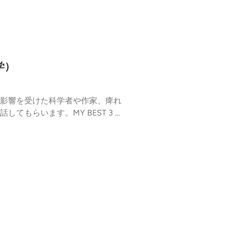
運営による公式プログラム「フェ
ートの完成した成果だけでなく、
ファンダメンタルズ ラジオ部
ンダメンタルズ ラジオ内のシリ
ontact@fundamentalz.j
学）
影響を受けた科学者や作家、痺れ
もらいます。MY BEST 3 #
出会った絶品料理、変わった食文
ーのアーティスト岩泉慧さんも駆
ご覧ください。 ラジオ内で紹介
o（プト）/フィリピン(⑧)🍴３
g Inlay(ノング・インレイ)高田
イン北部バスク地方（④） ファン
ンタルズ プログラム」の音声配
ログラム「フェス」と「バザー
成果だけでなく、その手前にある