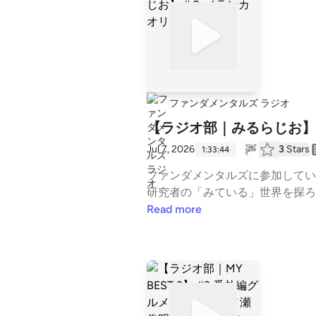
ファンダメンタルズ ラジオ
【ラジオ部｜みるらじお】
Jul 7, 2026
3
Stars
1:33:44
ファンダメンタルズに参加してい
研究者の「みている」世界を探ろ
第２回ゲスト： メランカオリ19
Read more
星プロレス」と称した独自の占い
ながら、「病院・刑務所・墓場に
024年「まつとしきかば今はちあわせ」
（藤沢市アートスペース、神奈川）や「G
駅、和歌山）、2020年「Video E
ある。----ファンダメンタル