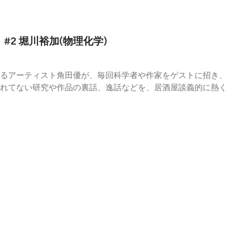
の途中を、さまざまな形で共有していきます。ファンダメンタ
。企画・収録・編集は各企画者が行い、ファンダメンタルズ 
す。https://fundamentalz.jpお便り：contact@fund
】 #2 堀川裕加(物理化学)
るアーティスト角田優が、毎回科学者や作家をゲストに招き、
てない研究や作品の裏話、逸話などを、居酒屋談義的に熱く話して
なんと！堀川さんが現在実験を行われている大型放射光施設SPri
内の様子を覗かせて頂きました。成果として表には見えてこな
となりました。 ラジオ内で紹介頂いた人物、書籍BEST1 原
まこと）BEST3 アイザック・ニュートン(Isaac Newton, 1642-
fractions, Inflexions and Colours of Light / Isaac Newto
Fraunhofer, 1787-1826)キルヒホフ(Gustav Robert Kirch
 1811-1899) ファンダメンタルズ ラジオについて：科学者とアー
音声配信番組です。番組内では、プログラム参加者による自主
ザール」（年に1回オンサイトで開催される）の記録配信をお
ある世界の見え方、手の動き方、対話の途中を、さまざまな形
ム参加者による自主的な音声企画です。企画・収録・編集は各