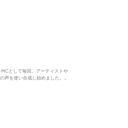
をMCとして毎回、アーティストや
の声を使い合成し始めました。。
端芸術表現専攻修了。同年より「土
地球儀加工のアルバイトなどをし
っている。近年参加した展示に2
23 入選アーティストによる成果発表展」
年「紀の国トレイナート2021」（那智
「明け方の計略」（駒込倉庫、東京）などが
ォーム「ファンダメンタルズ プロ