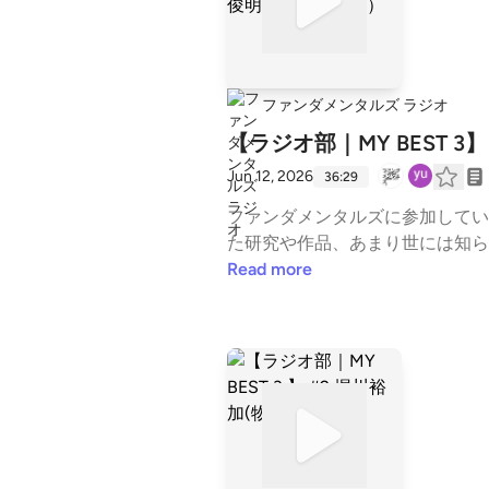
グラム」の音声配信番組です。番
ス」と「バザール」（年に1回オ
その手前にある世界の見え方、手
は、プログラム参加者による自主
ファンダメンタルズ ラジオ
ーズとして公開されます。運営は公開作業と最
【ラジオ部｜MY BEST 
p
Jun 12, 2026
36:29
ファンダメンタルズに参加してい
た研究や作品、あまり世には知られ
3 番外編グルメ５ 一ノ瀬俊明
Read more
化をご紹介いただきます！食べら
け付けてくれました。事前に戴い
頂いた料理/場所（料理画像内の番
ขันโตก（カントーク）/タイ北部
馬場（⑥）、竹虫の唐揚げ/タイ北
ダメンタルズ ラジオについて：
信番組です。番組内では、プログ
ル」（年に1回オンサイトで開催