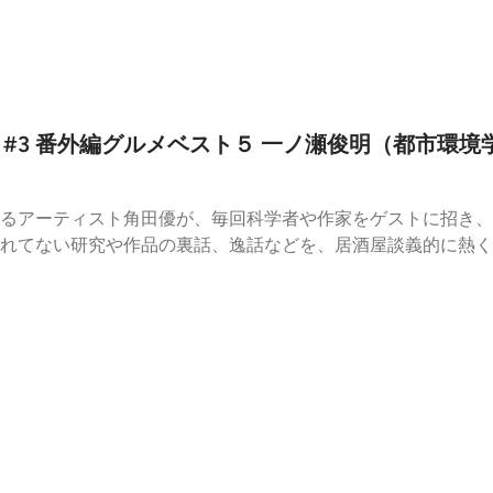
組内では、プログラム参加者による自主企画「ラジオ部」と、
ンサイトで開催される）の記録配信をお届けします。科学とア
の動き方、対話の途中を、さまざまな形で共有していきます。
的な音声企画です。企画・収録・編集は各企画者が行い、ファ
低限の確認を担います。https://fundamentalz.jpお便り：c
3】 #3 番外編グルメベスト５ 一ノ瀬俊明（都市環境
るアーティスト角田優が、毎回科学者や作家をゲストに招き、
てない研究や作品の裏話、逸話などを、居酒屋談義的に熱く話して
（都市環境学）〜フィールドワークで世界各地を周りその土地で
れた際の現地での話なども！さらに観測データユニットメンバ
た写真の中からチョイスして伺っていきます。ラジオと併せて
号）🍴１ 肉骨茶（バクテー）/シンガポール(⑦)🍴２ Put
(②)🍴４ シャコの唐揚げ/中国深圳(①)、蝉の幼虫の唐揚げ/Non
部チェンライ（１１）🍴５ Pintxos（ピンチョス）/スペ
科学者とアーティストの長期交流プラットフォーム「ファンダメ
ラム参加者による自主企画「ラジオ部」と、運営による公式プ
される）の記録配信をお届けします。科学とアートの完成した