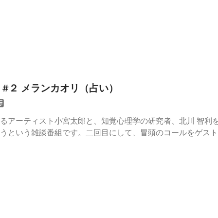
 #２ メランカオリ（占い）
るアーティスト小宮太郎と、知覚心理学の研究者、北川 智利
うという雑談番組です。二回目にして、冒頭のコールをゲスト
91年神奈川県出身。2017年東京藝術大学大学院美術研究科先
による制作を開始。現在は、予備校で古文講師の仕事や工場で
行き場がないものたちの管理人」の肩書で制作・発表活動を行
（Syndicate/香川）、2023年「Artist in FAS 20
eist Enclosure」（Studio Ghost、東京）、2021
dition Box」（HIGURE 17-15 cas、東京）、2018年
ズ ラジオについて：科学者とアーティストの長期交流プラットフ