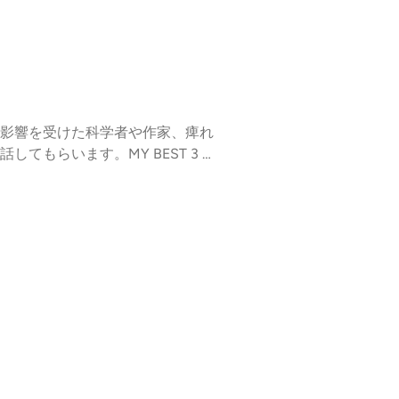
ルズ ラジオ部は、プログラム参
ラジオ内のシリーズとして公開さ
amentalz.jp
影響を受けた科学者や作家、痺れ
もらいます。MY BEST 3 #
ng8からの中継。可視化ユニット
いけれど、実験屋としての装置開
田慈久、徳島高(はらだよしひさ、
1727）📕Opticks: or, A T
n / 1704→日本語訳📕光学 / 島尾永康訳1983年
hoff , 1824-1887)ブンゼン(Rob
ティストの長期交流プラットフォーム「ファ
企画「ラジオ部」と、運営による
届けします。科学とアートの完成
で共有していきます。ファンダメ
企画者が行い、ファンダメンタル