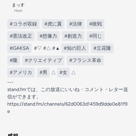
まっす
Host
#コラボ収録
#虎に翼
#法律
#敗戦
#憲法改正
#想像力
#創造力
#同じ
#GAKSA
#▽ #△ #▲
#知の巨人
#立花隆
#隆
#クリエイティブ
#フランス革命
#アメリカ
#男
△
#女
△
---
stand.fmでは、この放送にいいね・コメント・レター送
信ができます。
https://stand.fm/channels/62d0063d1459d9dde0e81f9
e