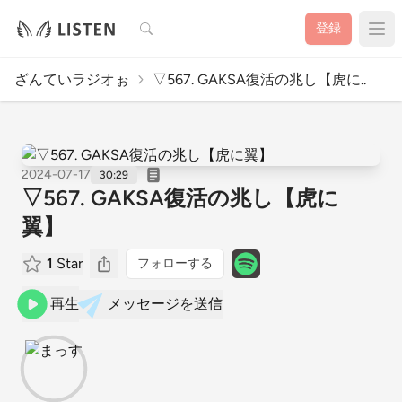
検索
登録
ざんていラジオぉ
▽567. GAKSA復活の兆し【虎に..
2024-07-17
30:29
▽567. GAKSA復活の兆し【虎に
翼】
1
Star
フォローする
再生
メッセージを送信