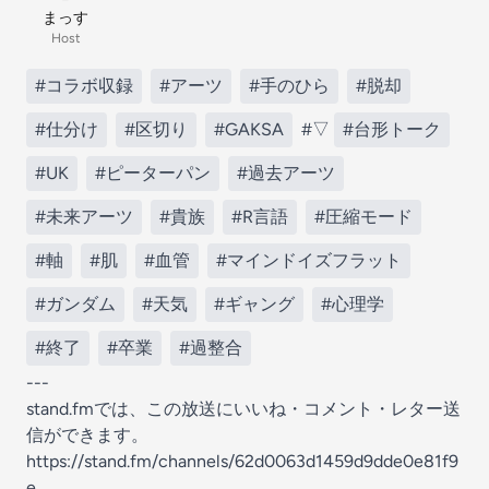
まっす
Host
#コラボ収録
#アーツ
#手のひら
#脱却
#仕分け
#区切り
#GAKSA
#▽
#台形トーク
#UK
#ピーターパン
#過去アーツ
#未来アーツ
#貴族
#R言語
#圧縮モード
#軸
#肌
#血管
#マインドイズフラット
#ガンダム
#天気
#ギャング
#心理学
#終了
#卒業
#過整合
---
stand.fmでは、この放送にいいね・コメント・レター送
信ができます。
https://stand.fm/channels/62d0063d1459d9dde0e81f9
e