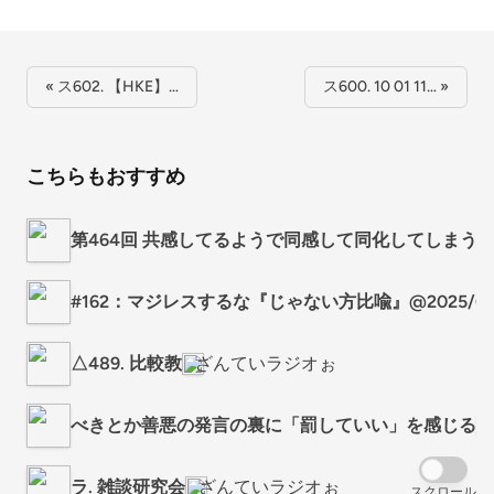
« ス602. 【HKE】…
ス600. 10 01 11… »
こちらもおすすめ
第464回 共感してるようで同感して同化してしまう
#162：マジレスするな『じゃない方比喩』@2025/01
△489. 比較教
ざんていラジオぉ
べきとか善悪の発言の裏に「罰していい」を感じる
ラ. 雑談研究会
ざんていラジオぉ
スクロール