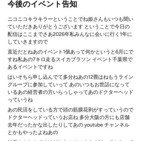
今後のイベント告知
ニコニコキラキラーということでね姫さんもいつも聞い
ていただきありがとうございます ということで今日の
配信はここまでさあ2026年私みんなに会いに行く1年に
していきますので
直近だとねあのイベント1個あって何かというと6月にで
すね私あの7キロ走るスイカブラソン イベント千葉県で
あるイベントですね
はいそちら申し込んでて多分ねあの12畳はねもうライン
グループに参加していって あのいつもお世話になって
いるあの経営者の方いらっしゃってあのドクターヘッド
っていうね
あの民活をしている方で頭の筋膜花剥がすっていうので
ドクターヘッドっていうお店ね 多分大阪の方にも店舗
去年だったかな出したりしてあの youtube チャンネル
とかもやったよねあの