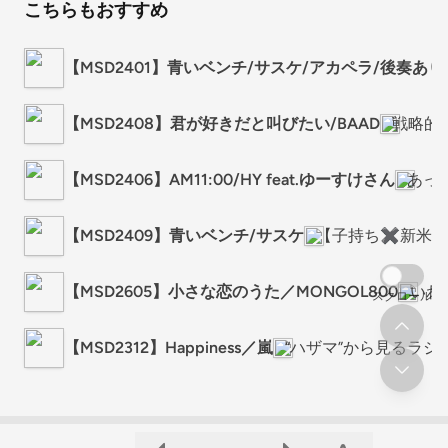
こちらもおすすめ
【MSD2401】青いベンチ/サスケ/アカペラ/後奏あり
【MSD2408】君が好きだと叫びたい/BAAD
戦略的
【MSD2406】AM11:00/HY feat.ゆーすけさん
あっ
【MSD2409】青いベンチ/サスケ
【子持ち✖️新米
【MSD2605】小さな恋のうた／MONGOL800
いわ
スクロール
【MSD2312】Happiness／嵐
“ハザマ”から見るラジ