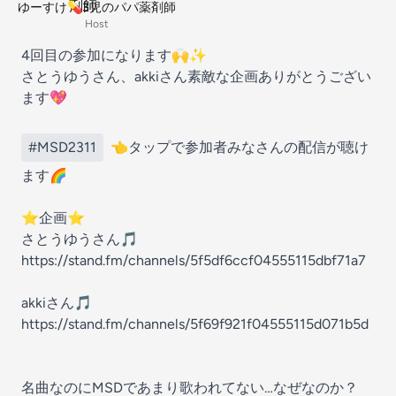
ゆーすけ💊3児のパパ薬剤師
Host
4回目の参加になります🙌✨
さとうゆうさん、akkiさん素敵な企画ありがとうござい
ます💖
#MSD2311
👈タップで参加者みなさんの配信が聴け
ます🌈
⭐️企画⭐️
さとうゆうさん🎵
https://stand.fm/channels/5f5df6ccf04555115dbf71a7
akkiさん🎵
https://stand.fm/channels/5f69f921f04555115d071b5d
名曲なのにMSDであまり歌われてない…なぜなのか？