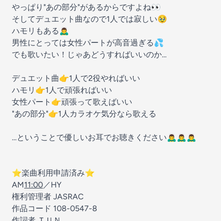
やっぱり"あの部分"があるからですよね👀
そしてデュエット曲なので1人では寂しい🥹
ハモリもある🙇‍♂️
男性にとっては女性パートが高音過ぎる💦
でも歌いたい！じゃあどうすればいいのか…
デュエット曲👉1人で2役やればいい
ハモリ👉1人で頑張ればいい
女性パート👉頑張って歌えばいい
"あの部分"👉1人カラオケ気分なら歌える
…ということで優しいお耳でお聴きください🙇‍♂️🙇‍♂️🙇‍♂️
⭐️楽曲利用申請済み⭐️
AM
11:00
／HY
権利管理者 JASRAC
作品コード 108-0547-8
作詞者 ＴＵＮ