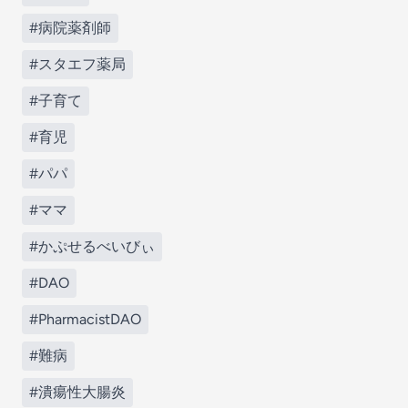
#病院薬剤師
#スタエフ薬局
#子育て
#育児
#パパ
#ママ
#かぷせるべいびぃ
#DAO
#PharmacistDAO
#難病
#潰瘍性大腸炎