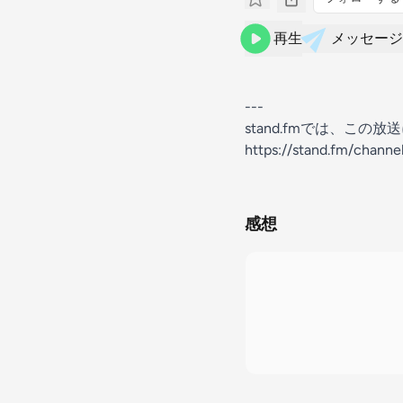
再生
メッセージ
---
stand.fmでは、こ
https://stand.fm/chann
感想