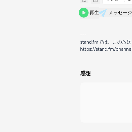
再生
メッセージ
---
stand.fmでは、こ
https://stand.fm/chan
感想