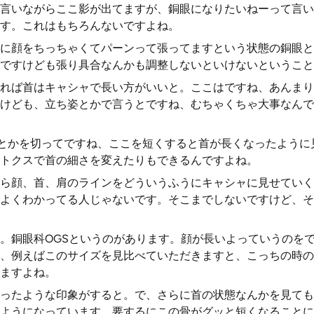
言いながらここ影が出てますが、銅眼になりたいねーって言い
す。これはもちろんないですよね。
に顔をちっちゃくてパーンって張ってますという状態の銅眼と
ですけども張り具合なんかも調整しないといけないということ
れば首はキャシャで長い方がいいと。ここはですね、あんまり
けども、立ち姿とかで言うとですね、むちゃくちゃ大事なんで
とかを切ってですね、ここを短くすると首が長くなったように
トクスで首の細さを変えたりもできるんですよね。
ら顔、首、肩のラインをどういうふうにキャシャに見せていく
よくわかってる人じゃないです。そこまでしないですけど、そ
。銅眼科OGSというのがあります。顔が長いよっていうのを
、例えばこのサイズを見比べていただきますと、こっちの時の
ますよね。
ったような印象がすると。で、さらに首の状態なんかを見ても
ようになっています。要するにこの骨がグッと短くなることに