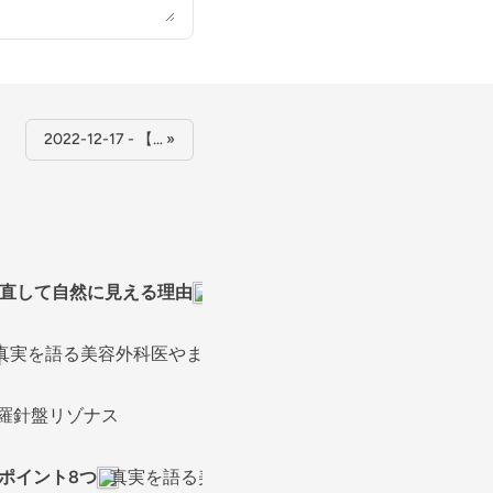
2022-12-17 - 【… »
も鼻も直して自然に見える理由
真実を語る美容外科医やまぐち先生
真実を語る美容外科医やまぐち先生の羅針盤リゾナス
羅針盤リゾナス
ポイント8つ
真実を語る美容外科医やまぐち先生の羅針盤リ