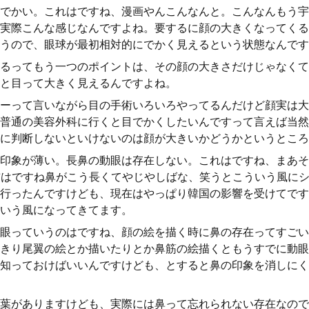
でかい。これはですね、漫画やんこんなんと。こんなんもう宇
実際こんな感じなんですよね。要するに顔の大きくなってくる
うので、眼球が最初相対的にでかく見えるという状態なんです
るってもう一つのポイントは、その顔の大きさだけじゃなくて
と目って大きく見えるんですよね。
ーって言いながら目の手術いろいろやってるんだけど顔実は大
普通の美容外科に行くと目でかくしたいんですって言えば当然
に判断しないといけないのは顔が大きいかどうかというところ
印象が薄い。長鼻の動眼は存在しない。これはですね、まあそ
前はですね鼻がこう長くてやじやしばな、笑うとこういう風に
行ったんですけども、現在はやっぱり韓国の影響を受けてです
いう風になってきてます。
眼っていうのはですね、顔の絵を描く時に鼻の存在ってすごい
きり尾翼の絵とか描いたりとか鼻筋の絵描くともうすでに動眼
知っておけばいいんですけども、とすると鼻の印象を消しにく
葉がありますけども、実際には鼻って忘れられない存在なので