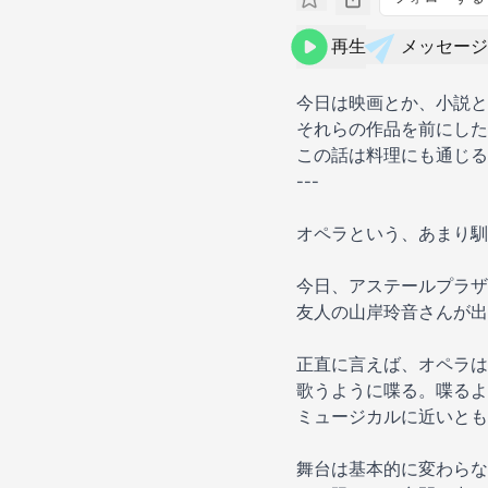
再生
メッセージ
今日は映画とか、小説と
それらの作品を前にした
この話は料理にも通じる
---
オペラという、あまり馴
今日、アステールプラザ
友人の山岸玲音さんが出
正直に言えば、オペラは
歌うように喋る。喋るよ
ミュージカルに近いとも
舞台は基本的に変わらな