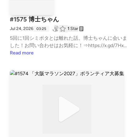
#1575 博士ちゃん
Jul 24, 2026
1
Star
03:25
5回に1回シミポタとは離れた話。博士ちゃんに会いま
した！お問い合わせはお気軽に！⇒⁠⁠⁠⁠⁠⁠⁠⁠⁠⁠⁠⁠⁠⁠⁠⁠⁠⁠⁠⁠⁠⁠⁠⁠⁠⁠⁠⁠⁠⁠⁠⁠⁠⁠⁠⁠⁠⁠⁠⁠⁠⁠⁠⁠⁠⁠⁠⁠⁠⁠⁠⁠⁠⁠⁠⁠⁠⁠⁠⁠⁠⁠⁠⁠⁠⁠⁠⁠⁠⁠⁠⁠⁠⁠⁠⁠⁠⁠⁠⁠⁠⁠⁠⁠⁠⁠⁠⁠⁠⁠⁠⁠⁠⁠⁠⁠⁠⁠⁠⁠⁠⁠⁠⁠⁠⁠⁠⁠⁠⁠⁠⁠⁠⁠⁠⁠⁠⁠⁠⁠⁠⁠⁠⁠⁠⁠⁠⁠⁠⁠⁠⁠⁠⁠⁠⁠⁠⁠⁠⁠⁠⁠⁠⁠⁠⁠⁠⁠⁠⁠⁠⁠⁠⁠⁠⁠⁠⁠⁠⁠⁠⁠⁠⁠⁠⁠⁠⁠⁠⁠⁠⁠⁠⁠⁠⁠⁠⁠⁠⁠⁠⁠⁠⁠⁠⁠⁠⁠⁠⁠⁠⁠⁠⁠⁠⁠⁠⁠⁠⁠⁠⁠⁠⁠⁠⁠⁠⁠⁠⁠⁠⁠⁠⁠⁠⁠⁠⁠⁠⁠⁠⁠⁠⁠⁠⁠⁠⁠⁠⁠⁠⁠⁠⁠⁠⁠⁠⁠⁠⁠⁠⁠⁠⁠⁠⁠⁠⁠⁠⁠⁠⁠⁠⁠⁠⁠⁠⁠⁠⁠⁠⁠⁠⁠⁠⁠⁠⁠⁠⁠⁠⁠⁠⁠⁠⁠⁠⁠⁠⁠⁠⁠⁠⁠⁠⁠⁠⁠⁠⁠⁠⁠⁠⁠⁠⁠⁠⁠⁠⁠⁠⁠⁠⁠⁠⁠⁠⁠⁠⁠⁠⁠⁠⁠⁠⁠⁠⁠⁠⁠⁠⁠⁠⁠⁠⁠⁠⁠⁠⁠⁠⁠⁠⁠⁠⁠⁠⁠⁠⁠⁠⁠⁠⁠⁠⁠⁠⁠⁠⁠⁠⁠⁠⁠⁠⁠⁠⁠⁠⁠⁠⁠⁠⁠⁠⁠⁠⁠⁠⁠⁠⁠⁠⁠⁠⁠⁠⁠⁠⁠⁠⁠⁠⁠⁠⁠⁠⁠⁠⁠⁠⁠⁠⁠⁠⁠⁠⁠⁠⁠⁠⁠⁠⁠⁠⁠⁠⁠⁠⁠⁠⁠⁠⁠⁠⁠⁠⁠⁠⁠⁠⁠⁠⁠⁠⁠⁠⁠⁠⁠⁠⁠⁠⁠⁠⁠⁠⁠⁠⁠⁠⁠⁠⁠⁠⁠https://x.gd/7Hxb
k⁠⁠⁠⁠⁠⁠⁠⁠⁠⁠⁠⁠⁠⁠⁠⁠⁠⁠⁠⁠⁠⁠⁠⁠⁠⁠⁠⁠⁠⁠⁠⁠⁠⁠⁠⁠⁠⁠⁠⁠⁠⁠⁠⁠⁠⁠⁠⁠⁠⁠⁠⁠⁠⁠⁠⁠⁠⁠⁠⁠⁠⁠⁠⁠⁠⁠⁠⁠⁠⁠⁠⁠
Read more