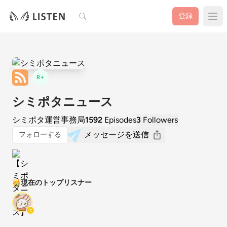
検索
登録
R+
シミポタニュース
シミポタ運営事務局
1592
Episodes
3
Followers
メッセージを送信
フォローする
👑
現在のトップリスナー
1