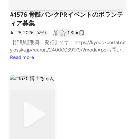
#1576 骨髄バンクPRイベントのボランテ
ィア募集
Jul 25, 2026
1
Star
02:51
【活動証明書 発行】です！https://kyodo-portal.cit
y.osaka.jp/recruit/24000039179/?mode=poお問い合
わせはお気軽に！⇒⁠⁠⁠⁠⁠⁠⁠⁠⁠⁠⁠⁠⁠⁠⁠⁠⁠⁠⁠⁠⁠⁠⁠⁠⁠⁠⁠⁠⁠⁠⁠⁠⁠⁠⁠⁠⁠⁠⁠⁠⁠⁠⁠⁠⁠⁠⁠⁠⁠⁠⁠⁠⁠⁠⁠⁠⁠⁠⁠⁠⁠⁠⁠⁠⁠⁠⁠⁠⁠⁠⁠⁠⁠⁠⁠⁠⁠⁠⁠⁠⁠⁠⁠⁠⁠⁠⁠⁠⁠⁠⁠⁠⁠⁠⁠⁠⁠⁠⁠⁠⁠⁠⁠⁠⁠⁠⁠⁠⁠⁠⁠⁠⁠⁠⁠⁠⁠⁠⁠⁠⁠⁠⁠⁠⁠⁠⁠⁠⁠⁠⁠⁠⁠⁠⁠⁠⁠⁠⁠⁠⁠⁠⁠⁠⁠⁠⁠⁠⁠⁠⁠⁠⁠⁠⁠⁠⁠⁠⁠⁠⁠⁠⁠⁠⁠⁠⁠⁠⁠⁠⁠⁠⁠⁠⁠⁠⁠⁠⁠⁠⁠⁠⁠⁠⁠⁠⁠⁠⁠⁠⁠⁠⁠⁠⁠⁠⁠⁠⁠⁠⁠⁠⁠⁠⁠⁠⁠⁠⁠⁠⁠⁠⁠⁠⁠⁠⁠⁠⁠⁠⁠⁠⁠⁠⁠⁠⁠⁠⁠⁠⁠⁠⁠⁠⁠⁠⁠⁠⁠⁠⁠⁠⁠⁠⁠⁠⁠⁠⁠⁠⁠⁠⁠⁠⁠⁠⁠⁠⁠⁠⁠⁠⁠⁠⁠⁠⁠⁠⁠⁠⁠⁠⁠⁠⁠⁠⁠⁠⁠⁠⁠⁠⁠⁠⁠⁠⁠⁠⁠⁠⁠⁠⁠⁠⁠⁠⁠⁠⁠⁠⁠⁠⁠⁠⁠⁠⁠⁠⁠⁠⁠⁠⁠⁠⁠⁠⁠⁠⁠⁠⁠⁠⁠⁠⁠⁠⁠⁠⁠⁠⁠⁠⁠⁠⁠⁠⁠⁠⁠⁠⁠⁠⁠⁠⁠⁠⁠⁠⁠⁠⁠⁠⁠⁠⁠⁠⁠⁠⁠⁠⁠⁠⁠⁠⁠⁠⁠⁠⁠⁠⁠⁠⁠⁠⁠⁠⁠⁠⁠⁠⁠⁠⁠⁠⁠⁠⁠⁠⁠⁠⁠⁠⁠⁠⁠⁠⁠⁠⁠⁠⁠⁠⁠⁠⁠⁠⁠⁠⁠⁠⁠⁠⁠⁠⁠⁠⁠⁠⁠⁠⁠⁠⁠⁠⁠⁠⁠⁠⁠⁠⁠⁠⁠⁠⁠⁠⁠⁠⁠⁠⁠⁠⁠⁠⁠⁠https://x.gd/7Hxbk⁠⁠⁠⁠⁠⁠⁠⁠⁠⁠⁠⁠⁠⁠⁠⁠⁠⁠⁠⁠⁠⁠⁠⁠⁠⁠⁠⁠⁠⁠⁠⁠⁠⁠⁠⁠⁠⁠⁠⁠⁠⁠⁠⁠⁠⁠⁠⁠⁠⁠⁠⁠⁠⁠⁠⁠⁠⁠⁠⁠⁠⁠⁠⁠⁠⁠⁠⁠⁠⁠⁠⁠⁠
Read more