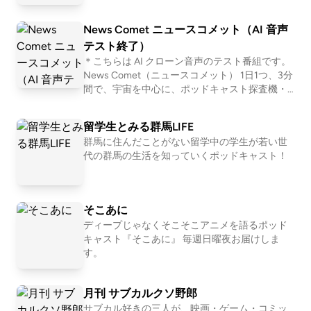
ます。別の番組で配信している内容を含んでい
る場合があります。 ※ AI生成した音声概要です
News Comet ニュースコメット（AI 音声
ので、読み間違いや偏った表現などが含まれて
いる場合があります。
テスト終了）
＊こちらは AI クローン音声のテスト番組です。
News Comet（ニュースコメット） 1日1つ、3分
間で、宇宙を中心に、ポッドキャスト探査機・
ミコ船長がそのときの気分で選んだニュースを
通信。 朝の支度やお散歩、通勤、家事の合間に
留学生とみる群馬LIFE
お聴きいただけるとうれしいです。 ┈┈┈┈┈
群馬に住んだことがない留学中の学生が若い世
┈ 「ポッドキャスト探査機から通信中」 http
代の群馬の生活を知っていくポッドキャスト！
s://listen.style/p/podcast_orbiter https://rss.liste
n.style/p/podcast_orbiter/rss
そこあに
ディープじゃなくそこそこアニメを語るポッド
キャスト『そこあに』 毎週日曜夜お届けしま
す。
月刊 サブカルクソ野郎
サブカル好きの三人が、映画・ゲーム・コミッ