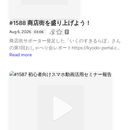
#1588 商店街を盛り上げよう！
Aug 6, 2026
03:06
商店街サポーター発足した「いくのすきるらぼ」さん
の第1回おしゃべり会レポートhttps://kyodo-portal.cit
y.osaka.jp/report/24000039371/?mode=poお問い合
Read more
わせはお気軽に！⇒⁠⁠⁠⁠⁠⁠⁠⁠⁠⁠⁠⁠⁠⁠⁠⁠⁠⁠⁠⁠⁠⁠⁠⁠⁠⁠⁠⁠⁠⁠⁠⁠⁠⁠⁠⁠⁠⁠⁠⁠⁠⁠⁠⁠⁠⁠⁠⁠⁠⁠⁠⁠⁠⁠⁠⁠⁠⁠⁠⁠⁠⁠⁠⁠⁠⁠⁠⁠⁠⁠⁠⁠⁠⁠⁠⁠⁠⁠⁠⁠⁠⁠⁠⁠⁠⁠⁠⁠⁠⁠⁠⁠⁠⁠⁠⁠⁠⁠⁠⁠⁠⁠⁠⁠⁠⁠⁠⁠⁠⁠⁠⁠⁠⁠⁠⁠⁠⁠⁠⁠⁠⁠⁠⁠⁠⁠⁠⁠⁠⁠⁠⁠⁠⁠⁠⁠⁠⁠⁠⁠⁠⁠⁠⁠⁠⁠⁠⁠⁠⁠⁠⁠⁠⁠⁠⁠⁠⁠⁠⁠⁠⁠⁠⁠⁠⁠⁠⁠⁠⁠⁠⁠⁠⁠⁠⁠⁠⁠⁠⁠⁠⁠⁠⁠⁠⁠⁠⁠⁠⁠⁠⁠⁠⁠⁠⁠⁠⁠⁠⁠⁠⁠⁠⁠⁠⁠⁠⁠⁠⁠⁠⁠⁠⁠⁠⁠⁠⁠⁠⁠⁠⁠⁠⁠⁠⁠⁠⁠⁠⁠⁠⁠⁠⁠⁠⁠⁠⁠⁠⁠⁠⁠⁠⁠⁠⁠⁠⁠⁠⁠⁠⁠⁠⁠⁠⁠⁠⁠⁠⁠⁠⁠⁠⁠⁠⁠⁠⁠⁠⁠⁠⁠⁠⁠⁠⁠⁠⁠⁠⁠⁠⁠⁠⁠⁠⁠⁠⁠⁠⁠⁠⁠⁠⁠⁠⁠⁠⁠⁠⁠⁠⁠⁠⁠⁠⁠⁠⁠⁠⁠⁠⁠⁠⁠⁠⁠⁠⁠⁠⁠⁠⁠⁠⁠⁠⁠⁠⁠⁠⁠⁠⁠⁠⁠⁠⁠⁠⁠⁠⁠⁠⁠⁠⁠⁠⁠⁠⁠⁠⁠⁠⁠⁠⁠⁠⁠⁠⁠⁠⁠⁠⁠⁠⁠⁠⁠⁠⁠⁠⁠⁠⁠⁠⁠⁠⁠⁠⁠⁠⁠⁠⁠⁠⁠⁠⁠⁠⁠⁠⁠⁠⁠⁠⁠⁠⁠⁠⁠⁠⁠⁠⁠⁠⁠⁠⁠⁠⁠⁠⁠⁠⁠⁠⁠⁠⁠⁠⁠⁠⁠⁠⁠⁠⁠⁠⁠⁠⁠⁠⁠⁠⁠⁠⁠⁠⁠⁠⁠⁠⁠⁠⁠⁠⁠⁠⁠⁠⁠⁠⁠⁠⁠⁠⁠⁠⁠https://x.gd/7Hxbk⁠⁠⁠⁠⁠⁠⁠⁠⁠⁠⁠⁠⁠⁠⁠⁠⁠⁠⁠⁠⁠⁠⁠⁠⁠⁠⁠⁠⁠⁠⁠⁠⁠⁠⁠⁠⁠⁠⁠⁠⁠⁠⁠⁠⁠⁠⁠⁠⁠⁠⁠⁠⁠⁠⁠⁠⁠⁠⁠⁠⁠⁠⁠⁠⁠⁠⁠⁠⁠⁠⁠⁠⁠⁠⁠⁠