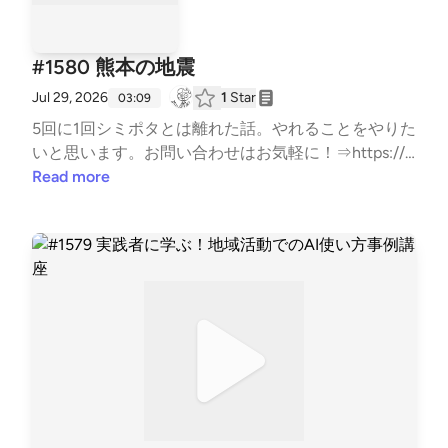
#1580 熊本の地震
Jul 29, 2026
1
Star
03:09
5回に1回シミポタとは離れた話。やれることをやりた
いと思います。お問い合わせはお気軽に！⇒⁠⁠⁠⁠⁠⁠⁠⁠⁠⁠⁠⁠⁠⁠⁠⁠⁠⁠⁠⁠⁠⁠⁠⁠⁠⁠⁠⁠⁠⁠⁠⁠⁠⁠⁠⁠⁠⁠⁠⁠⁠⁠⁠⁠⁠⁠⁠⁠⁠⁠⁠⁠⁠⁠⁠⁠⁠⁠⁠⁠⁠⁠⁠⁠⁠⁠⁠⁠⁠⁠⁠⁠⁠⁠⁠⁠⁠⁠⁠⁠⁠⁠⁠⁠⁠⁠⁠⁠⁠⁠⁠⁠⁠⁠⁠⁠⁠⁠⁠⁠⁠⁠⁠⁠⁠⁠⁠⁠⁠⁠⁠⁠⁠⁠⁠⁠⁠⁠⁠⁠⁠⁠⁠⁠⁠⁠⁠⁠⁠⁠⁠⁠⁠⁠⁠⁠⁠⁠⁠⁠⁠⁠⁠⁠⁠⁠⁠⁠⁠⁠⁠⁠⁠⁠⁠⁠⁠⁠⁠⁠⁠⁠⁠⁠⁠⁠⁠⁠⁠⁠⁠⁠⁠⁠⁠⁠⁠⁠⁠⁠⁠⁠⁠⁠⁠⁠⁠⁠⁠⁠⁠⁠⁠⁠⁠⁠⁠⁠⁠⁠⁠⁠⁠⁠⁠⁠⁠⁠⁠⁠⁠⁠⁠⁠⁠⁠⁠⁠⁠⁠⁠⁠⁠⁠⁠⁠⁠⁠⁠⁠⁠⁠⁠⁠⁠⁠⁠⁠⁠⁠⁠⁠⁠⁠⁠⁠⁠⁠⁠⁠⁠⁠⁠⁠⁠⁠⁠⁠⁠⁠⁠⁠⁠⁠⁠⁠⁠⁠⁠⁠⁠⁠⁠⁠⁠⁠⁠⁠⁠⁠⁠⁠⁠⁠⁠⁠⁠⁠⁠⁠⁠⁠⁠⁠⁠⁠⁠⁠⁠⁠⁠⁠⁠⁠⁠⁠⁠⁠⁠⁠⁠⁠⁠⁠⁠⁠⁠⁠⁠⁠⁠⁠⁠⁠⁠⁠⁠⁠⁠⁠⁠⁠⁠⁠⁠⁠⁠⁠⁠⁠⁠⁠⁠⁠⁠⁠⁠⁠⁠⁠⁠⁠⁠⁠⁠⁠⁠⁠⁠⁠⁠⁠⁠⁠⁠⁠⁠⁠⁠⁠⁠⁠⁠⁠⁠⁠⁠⁠⁠⁠⁠⁠⁠⁠⁠⁠⁠⁠⁠⁠⁠⁠⁠⁠⁠⁠⁠⁠⁠⁠⁠⁠⁠⁠⁠⁠⁠⁠⁠⁠⁠⁠⁠⁠⁠⁠⁠⁠⁠⁠⁠⁠⁠⁠⁠⁠⁠⁠⁠⁠⁠⁠⁠⁠⁠⁠⁠⁠⁠⁠⁠⁠⁠⁠⁠⁠⁠⁠⁠⁠https://x.
gd/7Hxbk⁠⁠⁠⁠⁠⁠⁠⁠⁠⁠⁠⁠⁠⁠⁠⁠⁠⁠⁠⁠⁠⁠⁠⁠⁠⁠⁠⁠⁠⁠⁠⁠⁠⁠⁠⁠⁠⁠⁠⁠⁠⁠⁠⁠⁠⁠⁠⁠⁠⁠⁠⁠⁠⁠⁠⁠⁠⁠⁠⁠⁠⁠⁠⁠⁠⁠⁠⁠⁠⁠⁠⁠⁠⁠
Read more