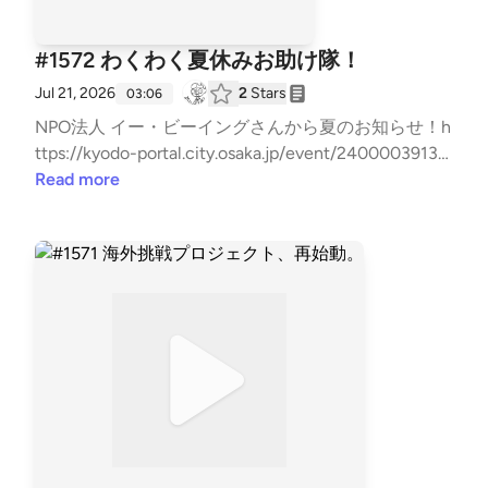
#1572 わくわく夏休みお助け隊！
Jul 21, 2026
2
Stars
03:06
NPO法人 イー・ビーイングさんから夏のお知らせ！h
ttps://kyodo-portal.city.osaka.jp/event/2400003913
4/?mode=poお問い合わせはお気軽に！⇒⁠⁠⁠⁠⁠⁠⁠⁠⁠⁠⁠⁠⁠⁠⁠⁠⁠⁠⁠⁠⁠⁠⁠⁠⁠⁠⁠⁠⁠⁠⁠⁠⁠⁠⁠⁠⁠⁠⁠⁠⁠⁠⁠⁠⁠⁠⁠⁠⁠⁠⁠⁠⁠⁠⁠⁠⁠⁠⁠⁠⁠⁠⁠⁠⁠⁠⁠⁠⁠⁠⁠⁠⁠⁠⁠⁠⁠⁠⁠⁠⁠⁠⁠⁠⁠⁠⁠⁠⁠⁠⁠⁠⁠⁠⁠⁠⁠⁠⁠⁠⁠⁠⁠⁠⁠⁠⁠⁠⁠⁠⁠⁠⁠⁠⁠⁠⁠⁠⁠⁠⁠⁠⁠⁠⁠⁠⁠⁠⁠⁠⁠⁠⁠⁠⁠⁠⁠⁠⁠⁠⁠⁠⁠⁠⁠⁠⁠⁠⁠⁠⁠⁠⁠⁠⁠⁠⁠⁠⁠⁠⁠⁠⁠⁠⁠⁠⁠⁠⁠⁠⁠⁠⁠⁠⁠⁠⁠⁠⁠⁠⁠⁠⁠⁠⁠⁠⁠⁠⁠⁠⁠⁠⁠⁠⁠⁠⁠⁠⁠⁠⁠⁠⁠⁠⁠⁠⁠⁠⁠⁠⁠⁠⁠⁠⁠⁠⁠⁠⁠⁠⁠⁠⁠⁠⁠⁠⁠⁠⁠⁠⁠⁠⁠⁠⁠⁠⁠⁠⁠⁠⁠⁠⁠⁠⁠⁠⁠⁠⁠⁠⁠⁠⁠⁠⁠⁠⁠⁠⁠⁠⁠⁠⁠⁠⁠⁠⁠⁠⁠⁠⁠⁠⁠⁠⁠⁠⁠⁠⁠⁠⁠⁠⁠⁠⁠⁠⁠⁠⁠⁠⁠⁠⁠⁠⁠⁠⁠⁠⁠⁠⁠⁠⁠⁠⁠⁠⁠⁠⁠⁠⁠⁠⁠⁠⁠⁠⁠⁠⁠⁠⁠⁠⁠⁠⁠⁠⁠⁠⁠⁠⁠⁠⁠⁠⁠⁠⁠⁠⁠⁠⁠⁠⁠⁠⁠⁠⁠⁠⁠⁠⁠⁠⁠⁠⁠⁠⁠⁠⁠⁠⁠⁠⁠⁠⁠⁠⁠⁠⁠⁠⁠⁠⁠⁠⁠⁠⁠⁠⁠⁠⁠⁠⁠⁠⁠⁠⁠⁠⁠⁠⁠⁠⁠⁠⁠⁠⁠⁠⁠⁠⁠⁠⁠⁠⁠⁠⁠⁠⁠⁠⁠⁠⁠⁠⁠⁠⁠⁠⁠⁠⁠⁠⁠⁠⁠⁠⁠⁠⁠⁠⁠⁠⁠⁠⁠⁠⁠⁠⁠⁠⁠⁠⁠https://x.g
Read more
d/7Hxbk⁠⁠⁠⁠⁠⁠⁠⁠⁠⁠⁠⁠⁠⁠⁠⁠⁠⁠⁠⁠⁠⁠⁠⁠⁠⁠⁠⁠⁠⁠⁠⁠⁠⁠⁠⁠⁠⁠⁠⁠⁠⁠⁠⁠⁠⁠⁠⁠⁠⁠⁠⁠⁠⁠⁠⁠⁠⁠⁠⁠⁠⁠⁠⁠⁠⁠⁠⁠⁠⁠⁠