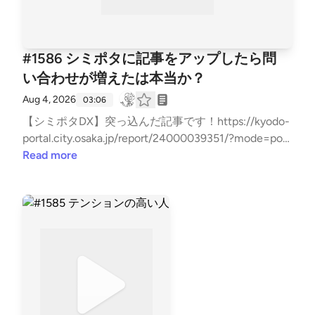
#1586 シミポタに記事をアップしたら問
い合わせが増えたは本当か？
Aug 4, 2026
03:06
【シミポタDX】突っ込んだ記事です！https://kyodo-
portal.city.osaka.jp/report/24000039351/?mode=po
お問い合わせはお気軽に！⇒⁠⁠⁠⁠⁠⁠⁠⁠⁠⁠⁠⁠⁠⁠⁠⁠⁠⁠⁠⁠⁠⁠⁠⁠⁠⁠⁠⁠⁠⁠⁠⁠⁠⁠⁠⁠⁠⁠⁠⁠⁠⁠⁠⁠⁠⁠⁠⁠⁠⁠⁠⁠⁠⁠⁠⁠⁠⁠⁠⁠⁠⁠⁠⁠⁠⁠⁠⁠⁠⁠⁠⁠⁠⁠⁠⁠⁠⁠⁠⁠⁠⁠⁠⁠⁠⁠⁠⁠⁠⁠⁠⁠⁠⁠⁠⁠⁠⁠⁠⁠⁠⁠⁠⁠⁠⁠⁠⁠⁠⁠⁠⁠⁠⁠⁠⁠⁠⁠⁠⁠⁠⁠⁠⁠⁠⁠⁠⁠⁠⁠⁠⁠⁠⁠⁠⁠⁠⁠⁠⁠⁠⁠⁠⁠⁠⁠⁠⁠⁠⁠⁠⁠⁠⁠⁠⁠⁠⁠⁠⁠⁠⁠⁠⁠⁠⁠⁠⁠⁠⁠⁠⁠⁠⁠⁠⁠⁠⁠⁠⁠⁠⁠⁠⁠⁠⁠⁠⁠⁠⁠⁠⁠⁠⁠⁠⁠⁠⁠⁠⁠⁠⁠⁠⁠⁠⁠⁠⁠⁠⁠⁠⁠⁠⁠⁠⁠⁠⁠⁠⁠⁠⁠⁠⁠⁠⁠⁠⁠⁠⁠⁠⁠⁠⁠⁠⁠⁠⁠⁠⁠⁠⁠⁠⁠⁠⁠⁠⁠⁠⁠⁠⁠⁠⁠⁠⁠⁠⁠⁠⁠⁠⁠⁠⁠⁠⁠⁠⁠⁠⁠⁠⁠⁠⁠⁠⁠⁠⁠⁠⁠⁠⁠⁠⁠⁠⁠⁠⁠⁠⁠⁠⁠⁠⁠⁠⁠⁠⁠⁠⁠⁠⁠⁠⁠⁠⁠⁠⁠⁠⁠⁠⁠⁠⁠⁠⁠⁠⁠⁠⁠⁠⁠⁠⁠⁠⁠⁠⁠⁠⁠⁠⁠⁠⁠⁠⁠⁠⁠⁠⁠⁠⁠⁠⁠⁠⁠⁠⁠⁠⁠⁠⁠⁠⁠⁠⁠⁠⁠⁠⁠⁠⁠⁠⁠⁠⁠⁠⁠⁠⁠⁠⁠⁠⁠⁠⁠⁠⁠⁠⁠⁠⁠⁠⁠⁠⁠⁠⁠⁠⁠⁠⁠⁠⁠⁠⁠⁠⁠⁠⁠⁠⁠⁠⁠⁠⁠⁠⁠⁠⁠⁠⁠⁠⁠⁠⁠⁠⁠⁠⁠⁠⁠⁠⁠⁠⁠⁠⁠⁠⁠⁠⁠⁠⁠⁠⁠⁠⁠⁠⁠⁠⁠⁠⁠⁠⁠⁠⁠⁠⁠⁠⁠⁠⁠https://x.gd/7Hxbk⁠⁠⁠⁠⁠⁠⁠⁠⁠⁠⁠⁠⁠⁠⁠⁠⁠⁠⁠⁠⁠⁠⁠⁠⁠⁠⁠⁠⁠⁠⁠⁠⁠⁠⁠⁠⁠⁠⁠⁠⁠⁠⁠⁠⁠⁠⁠⁠⁠⁠⁠⁠⁠⁠⁠⁠⁠⁠⁠⁠⁠⁠⁠⁠⁠⁠⁠⁠⁠⁠⁠⁠⁠⁠⁠
Read more