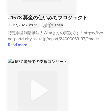
#1578 募金の使いみちプロジェクト
Jul 27, 2026
1
Star
03:06
特定非営利活動法人Wisaさんの実践です！https://kyo
do-portal.city.osaka.jp/report/24000039197/?mode=
poお問い合わせはお気軽に！⇒⁠⁠⁠⁠⁠⁠⁠⁠⁠⁠⁠⁠⁠⁠⁠⁠⁠⁠⁠⁠⁠⁠⁠⁠⁠⁠⁠⁠⁠⁠⁠⁠⁠⁠⁠⁠⁠⁠⁠⁠⁠⁠⁠⁠⁠⁠⁠⁠⁠⁠⁠⁠⁠⁠⁠⁠⁠⁠⁠⁠⁠⁠⁠⁠⁠⁠⁠⁠⁠⁠⁠⁠⁠⁠⁠⁠⁠⁠⁠⁠⁠⁠⁠⁠⁠⁠⁠⁠⁠⁠⁠⁠⁠⁠⁠⁠⁠⁠⁠⁠⁠⁠⁠⁠⁠⁠⁠⁠⁠⁠⁠⁠⁠⁠⁠⁠⁠⁠⁠⁠⁠⁠⁠⁠⁠⁠⁠⁠⁠⁠⁠⁠⁠⁠⁠⁠⁠⁠⁠⁠⁠⁠⁠⁠⁠⁠⁠⁠⁠⁠⁠⁠⁠⁠⁠⁠⁠⁠⁠⁠⁠⁠⁠⁠⁠⁠⁠⁠⁠⁠⁠⁠⁠⁠⁠⁠⁠⁠⁠⁠⁠⁠⁠⁠⁠⁠⁠⁠⁠⁠⁠⁠⁠⁠⁠⁠⁠⁠⁠⁠⁠⁠⁠⁠⁠⁠⁠⁠⁠⁠⁠⁠⁠⁠⁠⁠⁠⁠⁠⁠⁠⁠⁠⁠⁠⁠⁠⁠⁠⁠⁠⁠⁠⁠⁠⁠⁠⁠⁠⁠⁠⁠⁠⁠⁠⁠⁠⁠⁠⁠⁠⁠⁠⁠⁠⁠⁠⁠⁠⁠⁠⁠⁠⁠⁠⁠⁠⁠⁠⁠⁠⁠⁠⁠⁠⁠⁠⁠⁠⁠⁠⁠⁠⁠⁠⁠⁠⁠⁠⁠⁠⁠⁠⁠⁠⁠⁠⁠⁠⁠⁠⁠⁠⁠⁠⁠⁠⁠⁠⁠⁠⁠⁠⁠⁠⁠⁠⁠⁠⁠⁠⁠⁠⁠⁠⁠⁠⁠⁠⁠⁠⁠⁠⁠⁠⁠⁠⁠⁠⁠⁠⁠⁠⁠⁠⁠⁠⁠⁠⁠⁠⁠⁠⁠⁠⁠⁠⁠⁠⁠⁠⁠⁠⁠⁠⁠⁠⁠⁠⁠⁠⁠⁠⁠⁠⁠⁠⁠⁠⁠⁠⁠⁠⁠⁠⁠⁠⁠⁠⁠⁠⁠⁠⁠⁠⁠⁠⁠⁠⁠⁠⁠⁠⁠⁠⁠⁠⁠⁠⁠⁠⁠⁠⁠⁠⁠⁠⁠⁠⁠⁠⁠⁠⁠⁠⁠⁠⁠⁠⁠⁠⁠⁠⁠⁠⁠⁠⁠⁠⁠⁠⁠⁠⁠⁠⁠⁠⁠https://x.gd/7Hxbk⁠⁠⁠⁠⁠⁠⁠⁠⁠⁠⁠⁠⁠⁠⁠⁠⁠⁠⁠⁠⁠⁠⁠⁠⁠⁠⁠⁠⁠⁠⁠⁠⁠⁠⁠⁠⁠⁠⁠⁠⁠⁠⁠⁠⁠⁠⁠⁠⁠⁠⁠⁠⁠⁠⁠⁠⁠⁠⁠⁠⁠⁠⁠⁠⁠⁠⁠⁠⁠⁠⁠⁠⁠⁠
Read more