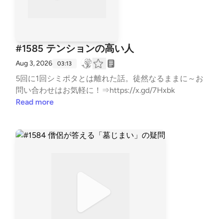
#1585 テンションの高い人
Aug 3, 2026
03:13
5回に1回シミポタとは離れた話。徒然なるままに～お
問い合わせはお気軽に！⇒⁠⁠⁠⁠⁠⁠⁠⁠⁠⁠⁠⁠⁠⁠⁠⁠⁠⁠⁠⁠⁠⁠⁠⁠⁠⁠⁠⁠⁠⁠⁠⁠⁠⁠⁠⁠⁠⁠⁠⁠⁠⁠⁠⁠⁠⁠⁠⁠⁠⁠⁠⁠⁠⁠⁠⁠⁠⁠⁠⁠⁠⁠⁠⁠⁠⁠⁠⁠⁠⁠⁠⁠⁠⁠⁠⁠⁠⁠⁠⁠⁠⁠⁠⁠⁠⁠⁠⁠⁠⁠⁠⁠⁠⁠⁠⁠⁠⁠⁠⁠⁠⁠⁠⁠⁠⁠⁠⁠⁠⁠⁠⁠⁠⁠⁠⁠⁠⁠⁠⁠⁠⁠⁠⁠⁠⁠⁠⁠⁠⁠⁠⁠⁠⁠⁠⁠⁠⁠⁠⁠⁠⁠⁠⁠⁠⁠⁠⁠⁠⁠⁠⁠⁠⁠⁠⁠⁠⁠⁠⁠⁠⁠⁠⁠⁠⁠⁠⁠⁠⁠⁠⁠⁠⁠⁠⁠⁠⁠⁠⁠⁠⁠⁠⁠⁠⁠⁠⁠⁠⁠⁠⁠⁠⁠⁠⁠⁠⁠⁠⁠⁠⁠⁠⁠⁠⁠⁠⁠⁠⁠⁠⁠⁠⁠⁠⁠⁠⁠⁠⁠⁠⁠⁠⁠⁠⁠⁠⁠⁠⁠⁠⁠⁠⁠⁠⁠⁠⁠⁠⁠⁠⁠⁠⁠⁠⁠⁠⁠⁠⁠⁠⁠⁠⁠⁠⁠⁠⁠⁠⁠⁠⁠⁠⁠⁠⁠⁠⁠⁠⁠⁠⁠⁠⁠⁠⁠⁠⁠⁠⁠⁠⁠⁠⁠⁠⁠⁠⁠⁠⁠⁠⁠⁠⁠⁠⁠⁠⁠⁠⁠⁠⁠⁠⁠⁠⁠⁠⁠⁠⁠⁠⁠⁠⁠⁠⁠⁠⁠⁠⁠⁠⁠⁠⁠⁠⁠⁠⁠⁠⁠⁠⁠⁠⁠⁠⁠⁠⁠⁠⁠⁠⁠⁠⁠⁠⁠⁠⁠⁠⁠⁠⁠⁠⁠⁠⁠⁠⁠⁠⁠⁠⁠⁠⁠⁠⁠⁠⁠⁠⁠⁠⁠⁠⁠⁠⁠⁠⁠⁠⁠⁠⁠⁠⁠⁠⁠⁠⁠⁠⁠⁠⁠⁠⁠⁠⁠⁠⁠⁠⁠⁠⁠⁠⁠⁠⁠⁠⁠⁠⁠⁠⁠⁠⁠⁠⁠⁠⁠⁠⁠⁠⁠⁠⁠⁠⁠⁠⁠⁠⁠⁠⁠⁠⁠⁠⁠⁠⁠⁠⁠⁠⁠⁠⁠⁠⁠⁠⁠⁠⁠⁠⁠⁠https://x.gd/7Hxbk⁠⁠⁠⁠⁠⁠⁠⁠⁠⁠⁠⁠⁠⁠⁠⁠⁠⁠⁠⁠⁠⁠⁠⁠⁠⁠⁠⁠⁠⁠⁠⁠⁠⁠⁠⁠⁠⁠⁠⁠⁠⁠⁠⁠⁠⁠⁠⁠⁠⁠⁠⁠⁠⁠⁠⁠⁠⁠⁠⁠⁠⁠⁠⁠⁠⁠⁠⁠⁠⁠⁠⁠⁠⁠⁠
Read more