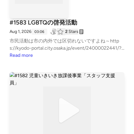
#1583 LGBTQの啓発活動
Aug 1, 2026
2
Stars
03:06
市民活動は市の内外では区切れないですよね～http
s://kyodo-portal.city.osaka.jp/event/24000022441/?
mode=poお問い合わせはお気軽に！⇒⁠⁠⁠⁠⁠⁠⁠⁠⁠⁠⁠⁠⁠⁠⁠⁠⁠⁠⁠⁠⁠⁠⁠⁠⁠⁠⁠⁠⁠⁠⁠⁠⁠⁠⁠⁠⁠⁠⁠⁠⁠⁠⁠⁠⁠⁠⁠⁠⁠⁠⁠⁠⁠⁠⁠⁠⁠⁠⁠⁠⁠⁠⁠⁠⁠⁠⁠⁠⁠⁠⁠⁠⁠⁠⁠⁠⁠⁠⁠⁠⁠⁠⁠⁠⁠⁠⁠⁠⁠⁠⁠⁠⁠⁠⁠⁠⁠⁠⁠⁠⁠⁠⁠⁠⁠⁠⁠⁠⁠⁠⁠⁠⁠⁠⁠⁠⁠⁠⁠⁠⁠⁠⁠⁠⁠⁠⁠⁠⁠⁠⁠⁠⁠⁠⁠⁠⁠⁠⁠⁠⁠⁠⁠⁠⁠⁠⁠⁠⁠⁠⁠⁠⁠⁠⁠⁠⁠⁠⁠⁠⁠⁠⁠⁠⁠⁠⁠⁠⁠⁠⁠⁠⁠⁠⁠⁠⁠⁠⁠⁠⁠⁠⁠⁠⁠⁠⁠⁠⁠⁠⁠⁠⁠⁠⁠⁠⁠⁠⁠⁠⁠⁠⁠⁠⁠⁠⁠⁠⁠⁠⁠⁠⁠⁠⁠⁠⁠⁠⁠⁠⁠⁠⁠⁠⁠⁠⁠⁠⁠⁠⁠⁠⁠⁠⁠⁠⁠⁠⁠⁠⁠⁠⁠⁠⁠⁠⁠⁠⁠⁠⁠⁠⁠⁠⁠⁠⁠⁠⁠⁠⁠⁠⁠⁠⁠⁠⁠⁠⁠⁠⁠⁠⁠⁠⁠⁠⁠⁠⁠⁠⁠⁠⁠⁠⁠⁠⁠⁠⁠⁠⁠⁠⁠⁠⁠⁠⁠⁠⁠⁠⁠⁠⁠⁠⁠⁠⁠⁠⁠⁠⁠⁠⁠⁠⁠⁠⁠⁠⁠⁠⁠⁠⁠⁠⁠⁠⁠⁠⁠⁠⁠⁠⁠⁠⁠⁠⁠⁠⁠⁠⁠⁠⁠⁠⁠⁠⁠⁠⁠⁠⁠⁠⁠⁠⁠⁠⁠⁠⁠⁠⁠⁠⁠⁠⁠⁠⁠⁠⁠⁠⁠⁠⁠⁠⁠⁠⁠⁠⁠⁠⁠⁠⁠⁠⁠⁠⁠⁠⁠⁠⁠⁠⁠⁠⁠⁠⁠⁠⁠⁠⁠⁠⁠⁠⁠⁠⁠⁠⁠⁠⁠⁠⁠⁠⁠⁠⁠⁠⁠⁠⁠⁠⁠⁠⁠⁠⁠⁠⁠⁠⁠⁠⁠⁠⁠⁠⁠⁠⁠⁠⁠⁠⁠⁠⁠⁠⁠⁠⁠⁠⁠⁠https://x.gd/7
Read more
Hxbk⁠⁠⁠⁠⁠⁠⁠⁠⁠⁠⁠⁠⁠⁠⁠⁠⁠⁠⁠⁠⁠⁠⁠⁠⁠⁠⁠⁠⁠⁠⁠⁠⁠⁠⁠⁠⁠⁠⁠⁠⁠⁠⁠⁠⁠⁠⁠⁠⁠⁠⁠⁠⁠⁠⁠⁠⁠⁠⁠⁠⁠⁠⁠⁠⁠⁠⁠⁠⁠⁠⁠⁠⁠⁠⁠