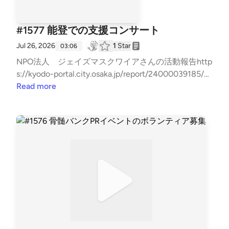
#1577 能登での支援コンサート
Jul 26, 2026
1
Star
03:06
NPO法人 ジェイズマスクワイアさんの活動報告http
s://kyodo-portal.city.osaka.jp/report/24000039185/?
mode=poお問い合わせはお気軽に！⇒⁠⁠⁠⁠⁠⁠⁠⁠⁠⁠⁠⁠⁠⁠⁠⁠⁠⁠⁠⁠⁠⁠⁠⁠⁠⁠⁠⁠⁠⁠⁠⁠⁠⁠⁠⁠⁠⁠⁠⁠⁠⁠⁠⁠⁠⁠⁠⁠⁠⁠⁠⁠⁠⁠⁠⁠⁠⁠⁠⁠⁠⁠⁠⁠⁠⁠⁠⁠⁠⁠⁠⁠⁠⁠⁠⁠⁠⁠⁠⁠⁠⁠⁠⁠⁠⁠⁠⁠⁠⁠⁠⁠⁠⁠⁠⁠⁠⁠⁠⁠⁠⁠⁠⁠⁠⁠⁠⁠⁠⁠⁠⁠⁠⁠⁠⁠⁠⁠⁠⁠⁠⁠⁠⁠⁠⁠⁠⁠⁠⁠⁠⁠⁠⁠⁠⁠⁠⁠⁠⁠⁠⁠⁠⁠⁠⁠⁠⁠⁠⁠⁠⁠⁠⁠⁠⁠⁠⁠⁠⁠⁠⁠⁠⁠⁠⁠⁠⁠⁠⁠⁠⁠⁠⁠⁠⁠⁠⁠⁠⁠⁠⁠⁠⁠⁠⁠⁠⁠⁠⁠⁠⁠⁠⁠⁠⁠⁠⁠⁠⁠⁠⁠⁠⁠⁠⁠⁠⁠⁠⁠⁠⁠⁠⁠⁠⁠⁠⁠⁠⁠⁠⁠⁠⁠⁠⁠⁠⁠⁠⁠⁠⁠⁠⁠⁠⁠⁠⁠⁠⁠⁠⁠⁠⁠⁠⁠⁠⁠⁠⁠⁠⁠⁠⁠⁠⁠⁠⁠⁠⁠⁠⁠⁠⁠⁠⁠⁠⁠⁠⁠⁠⁠⁠⁠⁠⁠⁠⁠⁠⁠⁠⁠⁠⁠⁠⁠⁠⁠⁠⁠⁠⁠⁠⁠⁠⁠⁠⁠⁠⁠⁠⁠⁠⁠⁠⁠⁠⁠⁠⁠⁠⁠⁠⁠⁠⁠⁠⁠⁠⁠⁠⁠⁠⁠⁠⁠⁠⁠⁠⁠⁠⁠⁠⁠⁠⁠⁠⁠⁠⁠⁠⁠⁠⁠⁠⁠⁠⁠⁠⁠⁠⁠⁠⁠⁠⁠⁠⁠⁠⁠⁠⁠⁠⁠⁠⁠⁠⁠⁠⁠⁠⁠⁠⁠⁠⁠⁠⁠⁠⁠⁠⁠⁠⁠⁠⁠⁠⁠⁠⁠⁠⁠⁠⁠⁠⁠⁠⁠⁠⁠⁠⁠⁠⁠⁠⁠⁠⁠⁠⁠⁠⁠⁠⁠⁠⁠⁠⁠⁠⁠⁠⁠⁠⁠⁠⁠⁠⁠⁠⁠⁠⁠⁠⁠⁠⁠⁠⁠⁠⁠⁠⁠⁠⁠⁠⁠⁠https://x.gd/7
Read more
Hxbk⁠⁠⁠⁠⁠⁠⁠⁠⁠⁠⁠⁠⁠⁠⁠⁠⁠⁠⁠⁠⁠⁠⁠⁠⁠⁠⁠⁠⁠⁠⁠⁠⁠⁠⁠⁠⁠⁠⁠⁠⁠⁠⁠⁠⁠⁠⁠⁠⁠⁠⁠⁠⁠⁠⁠⁠⁠⁠⁠⁠⁠⁠⁠⁠⁠⁠⁠⁠⁠⁠⁠⁠⁠⁠