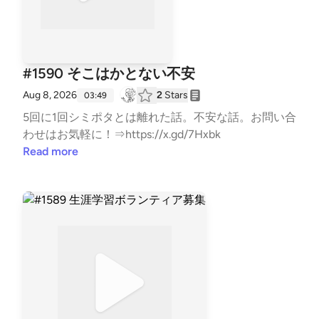
#1590 そこはかとない不安
Aug 8, 2026
2
Stars
03:49
5回に1回シミポタとは離れた話。不安な話。お問い合
わせはお気軽に！⇒⁠⁠⁠⁠⁠⁠⁠⁠⁠⁠⁠⁠⁠⁠⁠⁠⁠⁠⁠⁠⁠⁠⁠⁠⁠⁠⁠⁠⁠⁠⁠⁠⁠⁠⁠⁠⁠⁠⁠⁠⁠⁠⁠⁠⁠⁠⁠⁠⁠⁠⁠⁠⁠⁠⁠⁠⁠⁠⁠⁠⁠⁠⁠⁠⁠⁠⁠⁠⁠⁠⁠⁠⁠⁠⁠⁠⁠⁠⁠⁠⁠⁠⁠⁠⁠⁠⁠⁠⁠⁠⁠⁠⁠⁠⁠⁠⁠⁠⁠⁠⁠⁠⁠⁠⁠⁠⁠⁠⁠⁠⁠⁠⁠⁠⁠⁠⁠⁠⁠⁠⁠⁠⁠⁠⁠⁠⁠⁠⁠⁠⁠⁠⁠⁠⁠⁠⁠⁠⁠⁠⁠⁠⁠⁠⁠⁠⁠⁠⁠⁠⁠⁠⁠⁠⁠⁠⁠⁠⁠⁠⁠⁠⁠⁠⁠⁠⁠⁠⁠⁠⁠⁠⁠⁠⁠⁠⁠⁠⁠⁠⁠⁠⁠⁠⁠⁠⁠⁠⁠⁠⁠⁠⁠⁠⁠⁠⁠⁠⁠⁠⁠⁠⁠⁠⁠⁠⁠⁠⁠⁠⁠⁠⁠⁠⁠⁠⁠⁠⁠⁠⁠⁠⁠⁠⁠⁠⁠⁠⁠⁠⁠⁠⁠⁠⁠⁠⁠⁠⁠⁠⁠⁠⁠⁠⁠⁠⁠⁠⁠⁠⁠⁠⁠⁠⁠⁠⁠⁠⁠⁠⁠⁠⁠⁠⁠⁠⁠⁠⁠⁠⁠⁠⁠⁠⁠⁠⁠⁠⁠⁠⁠⁠⁠⁠⁠⁠⁠⁠⁠⁠⁠⁠⁠⁠⁠⁠⁠⁠⁠⁠⁠⁠⁠⁠⁠⁠⁠⁠⁠⁠⁠⁠⁠⁠⁠⁠⁠⁠⁠⁠⁠⁠⁠⁠⁠⁠⁠⁠⁠⁠⁠⁠⁠⁠⁠⁠⁠⁠⁠⁠⁠⁠⁠⁠⁠⁠⁠⁠⁠⁠⁠⁠⁠⁠⁠⁠⁠⁠⁠⁠⁠⁠⁠⁠⁠⁠⁠⁠⁠⁠⁠⁠⁠⁠⁠⁠⁠⁠⁠⁠⁠⁠⁠⁠⁠⁠⁠⁠⁠⁠⁠⁠⁠⁠⁠⁠⁠⁠⁠⁠⁠⁠⁠⁠⁠⁠⁠⁠⁠⁠⁠⁠⁠⁠⁠⁠⁠⁠⁠⁠⁠⁠⁠⁠⁠⁠⁠⁠⁠⁠⁠⁠⁠⁠⁠⁠⁠⁠⁠⁠⁠⁠⁠⁠⁠⁠⁠⁠⁠⁠⁠⁠⁠⁠⁠⁠⁠⁠https://x.gd/7Hxbk⁠⁠⁠⁠⁠⁠⁠⁠⁠⁠⁠⁠⁠⁠⁠⁠⁠⁠⁠⁠⁠⁠⁠⁠⁠⁠⁠⁠⁠⁠⁠⁠⁠⁠⁠⁠⁠⁠⁠⁠⁠⁠⁠⁠⁠⁠⁠⁠⁠⁠⁠⁠⁠⁠⁠⁠⁠⁠⁠⁠⁠⁠⁠⁠⁠⁠⁠⁠⁠⁠⁠⁠⁠⁠⁠⁠⁠
Read more