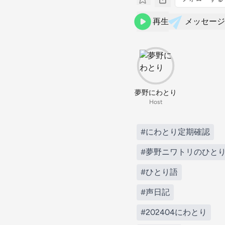
再生
メッセージ
夢野にわとり
Host
#にわとり定期確認
#夢野ニワトリのひと
#ひとり語
#声日記
#202404にわとり