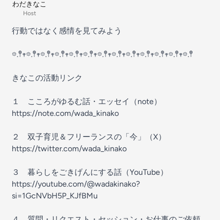
わだきなこ
Host
行動ではなく感情を見てみよう
𖡼.𖤣𖥧𖡼.𖤣𖥧𖡼.𖤣𖥧𖡼.𖤣𖥧𖡼.𖤣𖥧𖡼.𖤣𖥧𖡼.𖤣𖥧𖡼.𖤣𖥧𖡼.𖤣𖥧𖡼.𖤣𖥧𖡼.𖤣𖥧𖡼.𖤣𖥧𖡼.𖤣
きなこの活動リンク
１ こころがゆるむ話・エッセイ（note）
https://note.com/wada_kinako
２ 双子育児＆フリーランスの「今」（X）
https://twitter.com/wada_kinako
３ 暮らしをごきげんにする話（YouTube）
https://youtube.com/@wadakinako?
si=1GcNVbH5P_KJfBMu
４ 質問・リクエスト・セッション・お仕事のご依頼