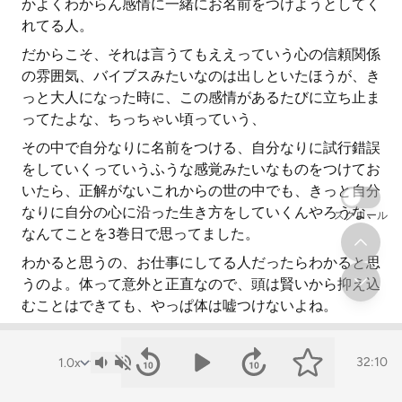
かよくわからん感情に一緒にお名前をつけようとしてく
れてる人。
だからこそ、それは言うてもええっていう心の信頼関係
の雰囲気、バイブスみたいなのは出しといたほうが、き
っと大人になった時に、この感情があるたびに立ち止ま
ってたよな、ちっちゃい頃っていう、
その中で自分なりに名前をつける、自分なりに試行錯誤
をしていくっていうふうな感覚みたいなものをつけてお
いたら、正解がないこれからの世の中でも、きっと自分
なりに自分の心に沿った生き方をしていくんやろうな、
スクロール
なんてことを3巻日で思ってました。
わかると思うの、お仕事にしてる人だったらわかると思
うのよ。体って意外と正直なので、頭は賢いから抑え込
むことはできても、やっぱ体は嘘つけないよね。
話が飛んでいきましたけれども、やっぱり子供とのいろ
んなトラブルって言ったらいいんかな、出来事とかって
32:10
一見すると、感触とかわがままとか反抗期とか程度はあ
れど、いろいろ悩みがあると思うんですけど、