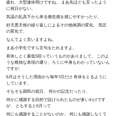
疲れ、大型連休明けですね。 まあ先ほども言ったよう
に祝日がない。
気温の乱高下から来る倦怠感を感じやすかったり、
好天悪天候の繰り返しによるその他体調の変化、 気圧
の変化で、
なんてよく言いますよね。
まあ小学生ですら文句をたれますよ。
有休しとく最低5回っていうものがありまして、 このよ
うな稚拙な表現の通り、ろくに中身もわかっていないん
ですが、
6月はそうした理由から毎年1日だけ 有休をとるように
しています。
そもそも国民の祝日、 何かの記念だったり、
何かに感謝する目的で設けられたものが多いわけです
が、 ともすると6月って
何にも感謝することがないのか、 何にも感謝しなくて