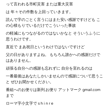
って言われる市町災害 または重大災害
は 年々その件数を上回っていきます。
読んで字のごとく言うにはまた安い感謝ですけども こ
の心積もりでいるだけでこういった事故
の軽減にもつながるのではないかなと そういうふうに
思うわけです。
直近で まあ祝日というわけではないですけど
父の日がありますよね。 もちろん誰かへの感謝だけで
はありません。
頑張る自分への感謝も忘れずに 自分を至れるのは
一番最後はあなたしかいませんので感謝について思うこ
と ぜひお聞かせください。
番組へのお便りは新列.お便り アットマーク gmail.com
まで
ローマ字小文字で s h i n r e