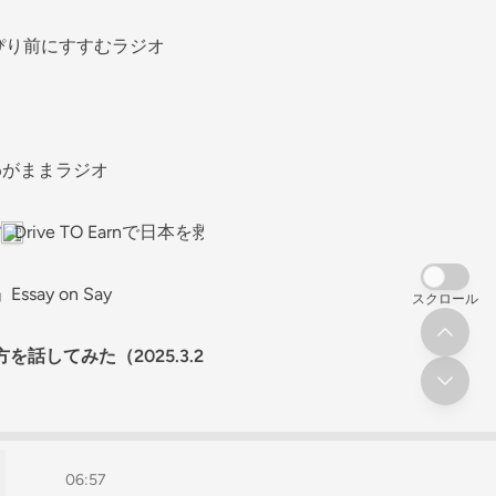
ぴり前にすすむラジオ
わがままラジオ
す
Drive TO Earnで日本を救う
y on Say
スクロール
してみた（2025.3.26収録）
空き地、トリップ、毎日小
06:57