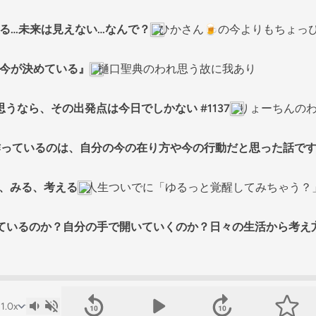
える…未来は見えない…なんで？
ひかさん🍺の今よりもちょっ
も今が決めている』
樋口聖典のわれ思う故に我あり
うなら、その出発点は今日でしかない #1137
りょーちんの
を作っているのは、自分の今の在り方や今の行動だと思った話で
む、みる、考える
人生ついでに「ゆるっと覚醒してみちゃう？」Essa
っているのか？自分の手で開いていくのか？日々の生活から考え方を話