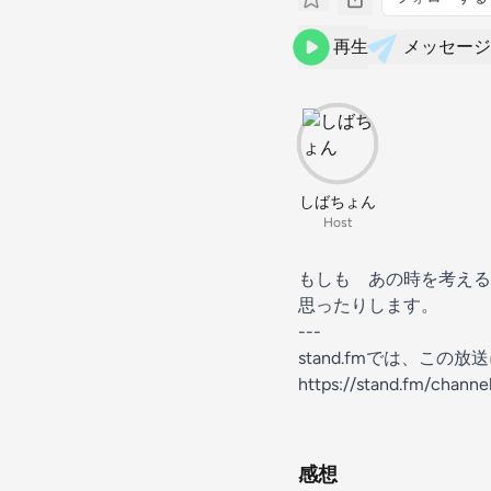
再生
メッセージ
しばちょん
Host
もしも あの時を考える
思ったりします。
---
stand.fmでは、こ
https://stand.fm/chan
感想