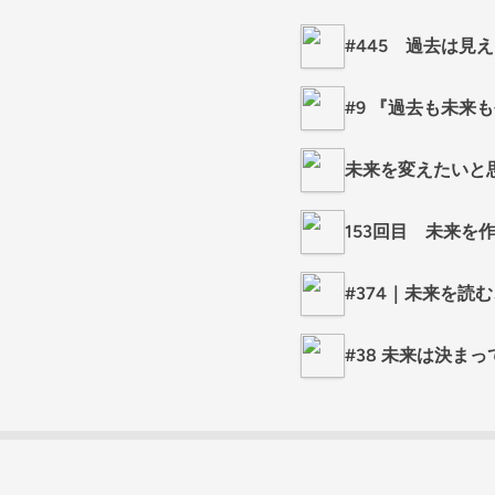
#445 過去は見
#9 『過去も未来
未来を変えたいと思
153回目 未来
#374｜未来を読
#38 未来は決ま