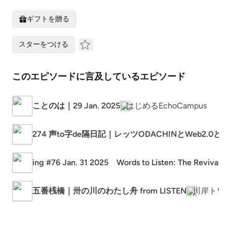
ギフトを贈る
スターをつける
このエピソードに言及しているエピソード
ことのは｜29 Jan. 2025
はじめるEchoCampus
274 声to字de隔日記｜レッツODACHINとWeb
ing #76 Jan. 31 2025 Words to Listen: The Revival 
五番桟橋｜卅の川のわたし舟 from LISTEN
川岸トワ