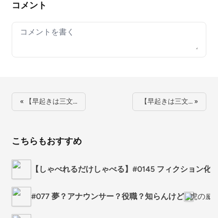
コメント
Your comment
« 【早起きは三文…
【早起きは三文… »
こちらもおすすめ
【しゃべれるだけしゃべる】#0145 フィクション化する
#077 夢？アナウンサー？役職？知らんけど
虎の威