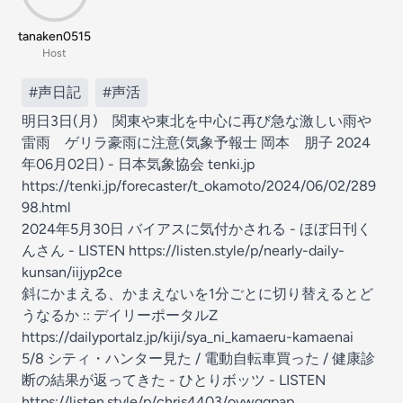
tanaken0515
Host
#声日記
#声活
明日3日(月) 関東や東北を中心に再び急な激しい雨や
雷雨 ゲリラ豪雨に注意(気象予報士 岡本 朋子 2024
年06月02日) - 日本気象協会 tenki.jp
https://tenki.jp/forecaster/t_okamoto/2024/06/02/289
98.html
2024年5月30日 バイアスに気付かされる - ほぼ日刊く
んさん - LISTEN
https://listen.style/p/nearly-daily-
kunsan/iijyp2ce
斜にかまえる、かまえないを1分ごとに切り替えるとど
うなるか :: デイリーポータルZ
https://dailyportalz.jp/kiji/sya_ni_kamaeru-kamaenai
5/8 シティ・ハンター見た / 電動自転車買った / 健康診
断の結果が返ってきた - ひとりボッツ - LISTEN
https://listen.style/p/chris4403/oywgqpap