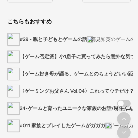
こちらもおすすめ
#29 - 親と子どもとゲームの話
高見知英のゲームの
【ゲーム否定派】小1息子に買ってみたら意外な気づ
【ゲーム好き母が語る、ゲームとのちょうどいい距離
〈ゲーミングお父さん Vol.04〉これってウチだ
24-ゲームと育ったユニークな家族のお話/琳斗くん
スクロール
#011 家族とプレイしたゲームがガガガ
ゲームガガ