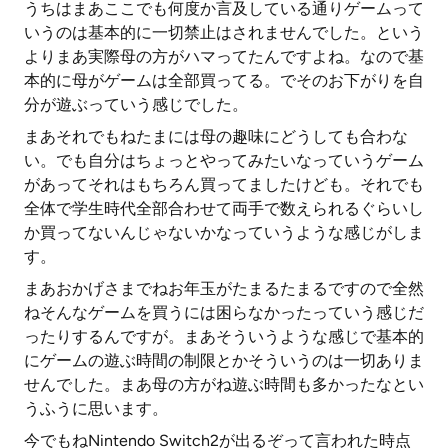
うちはまあここでも何度か言及している通りゲームって
いうのは基本的に一切禁止はされませんでした。という
よりまあ実際母の方がハマってたんですよね。なので基
本的に母がゲームは全部買ってる。でそのお下がりを自
分が遊ぶっていう感じでした。
まあそれでもねたまには母の趣味にどうしても合わな
い。でも自分はちょっとやってみたいなっていうゲーム
があってそれはもちろん買ってましたけども。それでも
全体で学生時代全部合わせて両手で数えられるぐらいし
か買ってないんじゃないかなっていうような感じがしま
す。
まあおかげさまでねお年玉がたまるたまるですので全然
ねそんなゲームを買うには困らなかったっていう感じだ
ったりするんですが。まあそういうような感じで基本的
にゲームの遊ぶ時間の制限とかそういうのは一切ありま
せんでした。まあ母の方がね遊ぶ時間も多かったなとい
うふうに思います。
今でもねNintendo Switch2が出るぞって言われた時点