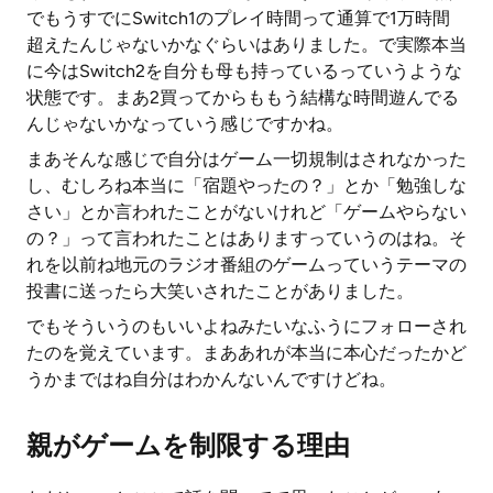
でもうすでにSwitch1のプレイ時間って通算で1万時間
超えたんじゃないかなぐらいはありました。で実際本当
に今はSwitch2を自分も母も持っているっていうような
状態です。まあ2買ってからももう結構な時間遊んでる
んじゃないかなっていう感じですかね。
まあそんな感じで自分はゲーム一切規制はされなかった
し、むしろね本当に「宿題やったの？」とか「勉強しな
さい」とか言われたことがないけれど「ゲームやらない
の？」って言われたことはありますっていうのはね。そ
れを以前ね地元のラジオ番組のゲームっていうテーマの
投書に送ったら大笑いされたことがありました。
でもそういうのもいいよねみたいなふうにフォローされ
たのを覚えています。まああれが本当に本心だったかど
うかまではね自分はわかんないんですけどね。
親がゲームを制限する理由